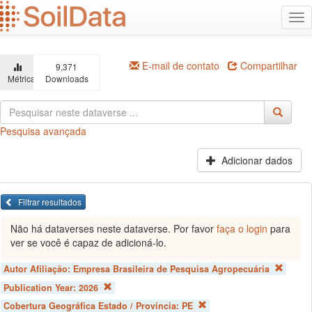
Ir
Alt
para
na
o
conteúdo
principal
E-mail de contato
Compartilhar
9,371
Métricas
Downloads
Pesquisa avançada
Adicionar dados
Filtrar resultados
Não há dataverses neste dataverse. Por favor
faça o login
para
ver se você é capaz de adicioná-lo.
Autor Afiliação:
Empresa Brasileira de Pesquisa Agropecuária
Publication Year:
2026
Cobertura Geográfica Estado / Província:
PE