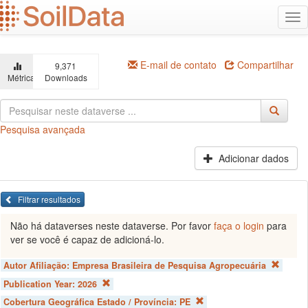
Ir
Alt
para
na
o
conteúdo
principal
E-mail de contato
Compartilhar
9,371
Métricas
Downloads
Pesquisa avançada
Adicionar dados
Filtrar resultados
Não há dataverses neste dataverse. Por favor
faça o login
para
ver se você é capaz de adicioná-lo.
Autor Afiliação:
Empresa Brasileira de Pesquisa Agropecuária
Publication Year:
2026
Cobertura Geográfica Estado / Província:
PE