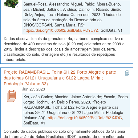
Samuel-Rosa, Alessandro; Miguel, Pablo; Moura-Bueno,
Jean Michel; Balbinot, Andrisa; Dalmolin, Ricardo Simão
Diniz; Anjos, Lúcia Helena Cunha dos, 2023, "Dados do
solo da área de captação do Reservatório do
DNOS/CORSAN, Santa Maria, RS",
https://doi.org/10.60502/SoilData/RCYUYZ
, SoilData, V1
Dados observacionais da granulometria, carbono, complexo sortivo e
densidade de 400 amostras de solo (0-20 cm) coletadas entre 2009 e
2012. Inclui a descrição dos locais de amostragem (uso da terra,
classificação do solo, drenagem etc.) e resultados de repetições
laboratoriais.
Projeto RADAMBRASIL. Folha SH.22 Porto Alegre e parte
das folhas SH.21 Uruguaiana e SI.22 Lagoa Mirim;
Pedologia (Volume 33)
Jun 27, 2023
Ker, João Carlos; Almeida, Jaime Antonio de; Fasolo, Pedro
Jorge; Hochmüller, Delcio Peres, 2023, "Projeto
RADAMBRASIL. Folha SH.22 Porto Alegre e parte das
folhas SH.21 Uruguaiana e SI.22 Lagoa Mirim; Pedologia
(Volume 33)",
https://doi.org/10.60502/SoilData/9ZXJOG
,
SoilData, V1
Conjunto de dados públicos do solo originalmente obtidos do Sistema
de Informação de Solos Brasileiros (SISB), construído e mantido pela