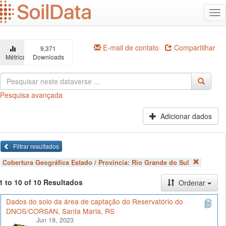
Ir
Alt
para
na
o
conteúdo
principal
E-mail de contato
Compartilhar
9,371
Métricas
Downloads
Pesquisa avançada
Adicionar dados
Filtrar resultados
Cobertura Geográfica Estado / Província:
Rio Grande do Sul
1 to 10 of 10 Resultados
Ordenar
Dados do solo da área de captação do Reservatório do
DNOS/CORSAN, Santa Maria, RS
Jun 19, 2023