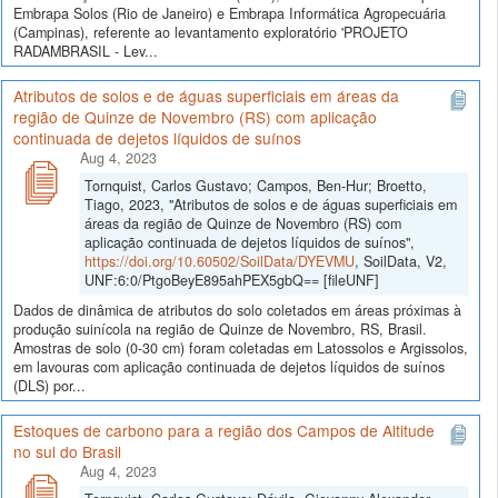
Embrapa Solos (Rio de Janeiro) e Embrapa Informática Agropecuária
(Campinas), referente ao levantamento exploratório 'PROJETO
RADAMBRASIL - Lev...
Atributos de solos e de águas superficiais em áreas da
região de Quinze de Novembro (RS) com aplicação
continuada de dejetos líquidos de suínos
Aug 4, 2023
Tornquist, Carlos Gustavo; Campos, Ben-Hur; Broetto,
Tiago, 2023, "Atributos de solos e de águas superficiais em
áreas da região de Quinze de Novembro (RS) com
aplicação continuada de dejetos líquidos de suínos",
https://doi.org/10.60502/SoilData/DYEVMU
, SoilData, V2,
UNF:6:0/PtgoBeyE895ahPEX5gbQ== [fileUNF]
Dados de dinâmica de atributos do solo coletados em áreas próximas à
produção suinícola na região de Quinze de Novembro, RS, Brasil.
Amostras de solo (0-30 cm) foram coletadas em Latossolos e Argissolos,
em lavouras com aplicação continuada de dejetos líquidos de suínos
(DLS) por...
Estoques de carbono para a região dos Campos de Altitude
no sul do Brasil
Aug 4, 2023