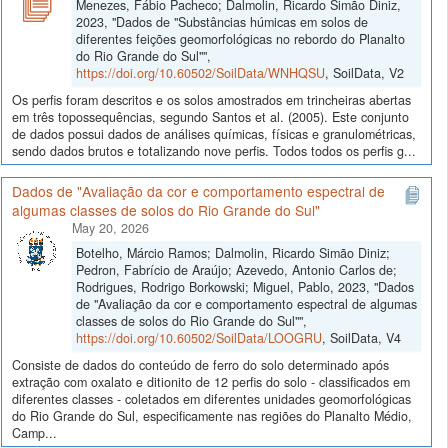
Menezes, Fábio Pacheco; Dalmolin, Ricardo Simão Diniz,
2023, "Dados de "Substâncias húmicas em solos de
diferentes feições geomorfológicas no rebordo do Planalto
do Rio Grande do Sul"",
https://doi.org/10.60502/SoilData/WNHQSU
, SoilData, V2
Os perfis foram descritos e os solos amostrados em trincheiras abertas
em três topossequências, segundo Santos et al. (2005). Este conjunto
de dados possui dados de análises químicas, físicas e granulométricas,
sendo dados brutos e totalizando nove perfis. Todos todos os perfis g...
Dados de "Avaliação da cor e comportamento espectral de
algumas classes de solos do Rio Grande do Sul"
May 20, 2026
Botelho, Márcio Ramos; Dalmolin, Ricardo Simão Diniz;
Pedron, Fabrício de Araújo; Azevedo, Antonio Carlos de;
Rodrigues, Rodrigo Borkowski; Miguel, Pablo, 2023, "Dados
de "Avaliação da cor e comportamento espectral de algumas
classes de solos do Rio Grande do Sul"",
https://doi.org/10.60502/SoilData/LOOGRU
, SoilData, V4
Consiste de dados do conteúdo de ferro do solo determinado após
extração com oxalato e ditionito de 12 perfis do solo - classificados em
diferentes classes - coletados em diferentes unidades geomorfológicas
do Rio Grande do Sul, especificamente nas regiões do Planalto Médio,
Camp...