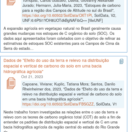
Tornquist, Carlos Gustavo; Dávila, Giovanny Alexander
Jurado; Hermann, Julia-Maria, 2023, "Estoques de carbono
para a região dos Campos de Altitude no sul do Brasil",
https://doi.org/10.60502/SoilData/OXT1PI
, SoilData, V2,
UNF:6:6P5i1YOH8UOTdkBgNAFibQ== [fileUNF]
A expansão agrícola em vegetaçao natural no Brasil geralmente causa
grandes mudanças nos estoques de C orgânico do solo (SOC). Os
dados aqui apresentados foram coletados com o objetivo de refinar as
estimativas de estoques SOC existentes para os Campos de Cima da
Serra do estado...
Dados de "Efeito do uso da terra e relevo na distribuição
espacial e vertical de carbono do solo em uma bacia
hidrográfica agrícola"
Oct 21, 2023
Capoane, Viviane; Kuplic, Tatiana Mora; Santos, Danilo
Rheinheimer dos, 2023, "Dados de "Efeito do uso da terra e
relevo na distribuição espacial e vertical de carbono do solo
em uma bacia hidrográfica agrícola"",
https://doi.org/10.60502/SoilData/FBSGZZ
, SoilData, V1
Neste trabalho foram investigadas as relações entre o uso da terra e
relevo com os teores de carbono orgânico total (COT) do solo a fim de
entender os padrões de distribuição espacial e vertical de C em uma
bacia hidrográfica agrícola da região central do estado do Rio Grande
do...