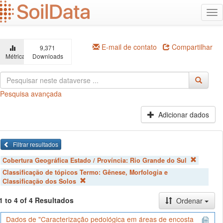
Ir
Alt
para
na
o
conteúdo
principal
E-mail de contato
Compartilhar
9,371
Métricas
Downloads
Pesquisa avançada
Adicionar dados
Filtrar resultados
Cobertura Geográfica Estado / Província:
Rio Grande do Sul
Classificação de tópicos Termo:
Gênese, Morfologia e
Classificação dos Solos
1 to 4 of 4 Resultados
Ordenar
Dados de "Caracterização pedológica em áreas de encosta