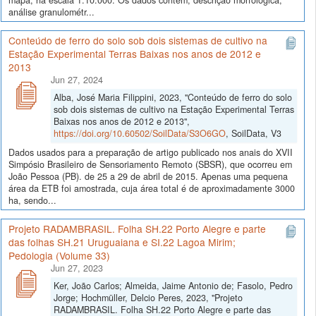
mapa, na escala 1:10.000. Os dados contêm, descrição morfológica,
análise granulométr...
Conteúdo de ferro do solo sob dois sistemas de cultivo na
Estação Experimental Terras Baixas nos anos de 2012 e
2013
Jun 27, 2024
Alba, José Maria Filippini, 2023, "Conteúdo de ferro do solo
sob dois sistemas de cultivo na Estação Experimental Terras
Baixas nos anos de 2012 e 2013",
https://doi.org/10.60502/SoilData/S3O6GO
, SoilData, V3
Dados usados para a preparação de artigo publicado nos anais do XVII
Simpósio Brasileiro de Sensoriamento Remoto (SBSR), que ocorreu em
João Pessoa (PB). de 25 a 29 de abril de 2015. Apenas uma pequena
área da ETB foi amostrada, cuja área total é de aproximadamente 3000
ha, sendo...
Projeto RADAMBRASIL. Folha SH.22 Porto Alegre e parte
das folhas SH.21 Uruguaiana e SI.22 Lagoa Mirim;
Pedologia (Volume 33)
Jun 27, 2023
Ker, João Carlos; Almeida, Jaime Antonio de; Fasolo, Pedro
Jorge; Hochmüller, Delcio Peres, 2023, "Projeto
RADAMBRASIL. Folha SH.22 Porto Alegre e parte das