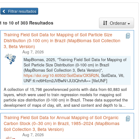
Filtrar resultados
1 to 10 of 303 Resultados
Ordenar
Training Field Soil Data for Mapping of Soil Particle Size
Distribution (0-100 cm) in Brazil (MapBiomas Soil Collection
3, Beta Version)
Aug 7, 2026
MapBiomas, 2025, "Training Field Soil Data for Mapping of
Soil Particle Size Distribution (0-100 cm) in Brazil
(MapBiomas Soil Collection 3, Beta Version)",
https://doi.org/10.60502/SoilData/OXSR2N
, SoilData, V6,
UNF:6:nd9Hlzm2JVBwN1JU3QhrhA== [fileUNF]
A collection of 15,798 georeferenced points with data from 60,883 soil
layers, which were used to train regression models for mapping soil
particle size distribution (0-100 cm) in Brazil. These data supported the
development of maps of clay, silt, and sand content and depth to la...
Training Field Soil Data for Annual Mapping of Soil Organic
Carbon Stock (0–30 cm) in Brazil, 1985–2024 (MapBiomas
Soil Collection 3, Beta Version)
Aug 7, 2026