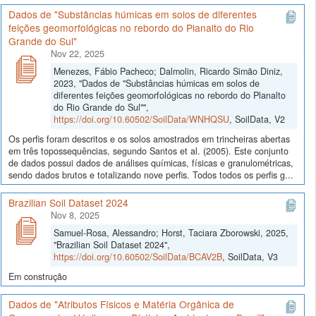
Dados de "Substâncias húmicas em solos de diferentes
feições geomorfológicas no rebordo do Planalto do Rio
Grande do Sul"
Nov 22, 2025
Menezes, Fábio Pacheco; Dalmolin, Ricardo Simão Diniz,
2023, "Dados de "Substâncias húmicas em solos de
diferentes feições geomorfológicas no rebordo do Planalto
do Rio Grande do Sul"",
https://doi.org/10.60502/SoilData/WNHQSU
, SoilData, V2
Os perfis foram descritos e os solos amostrados em trincheiras abertas
em três topossequências, segundo Santos et al. (2005). Este conjunto
de dados possui dados de análises químicas, físicas e granulométricas,
sendo dados brutos e totalizando nove perfis. Todos todos os perfis g...
Brazilian Soil Dataset 2024
Nov 8, 2025
Samuel-Rosa, Alessandro; Horst, Taciara Zborowski, 2025,
"Brazilian Soil Dataset 2024",
https://doi.org/10.60502/SoilData/BCAV2B
, SoilData, V3
Em construção
Dados de "Atributos Físicos e Matéria Orgânica de