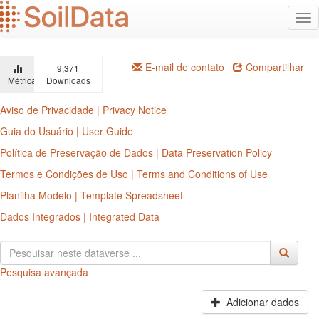
Ir
Alt
para
na
o
conteúdo
principal
E-mail de contato
Compartilhar
9,371
Métricas
Downloads
Aviso de Privacidade | Privacy Notice
Guia do Usuário | User Guide
Política de Preservação de Dados | Data Preservation Policy
Termos e Condições de Uso | Terms and Conditions of Use
Planilha Modelo | Template Spreadsheet
Dados Integrados | Integrated Data
Pesquisa avançada
Adicionar dados