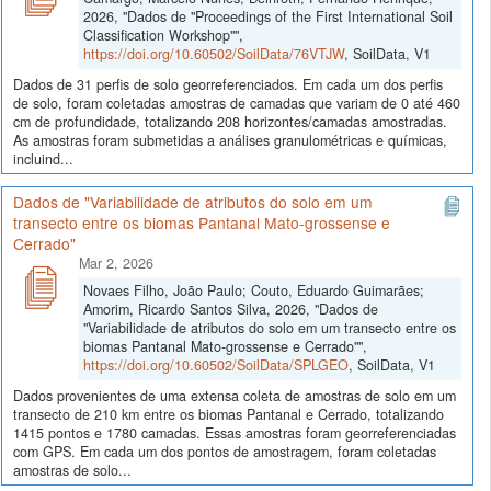
2026, "Dados de "Proceedings of the First International Soil
Classification Workshop"",
https://doi.org/10.60502/SoilData/76VTJW
, SoilData, V1
Dados de 31 perfis de solo georreferenciados. Em cada um dos perfis
de solo, foram coletadas amostras de camadas que variam de 0 até 460
cm de profundidade, totalizando 208 horizontes/camadas amostradas.
As amostras foram submetidas a análises granulométricas e químicas,
incluind...
Dados de "Variabilidade de atributos do solo em um
transecto entre os biomas Pantanal Mato-grossense e
Cerrado"
Mar 2, 2026
Novaes Filho, João Paulo; Couto, Eduardo Guimarães;
Amorim, Ricardo Santos Silva, 2026, "Dados de
"Variabilidade de atributos do solo em um transecto entre os
biomas Pantanal Mato-grossense e Cerrado"",
https://doi.org/10.60502/SoilData/SPLGEO
, SoilData, V1
Dados provenientes de uma extensa coleta de amostras de solo em um
transecto de 210 km entre os biomas Pantanal e Cerrado, totalizando
1415 pontos e 1780 camadas. Essas amostras foram georreferenciadas
com GPS. Em cada um dos pontos de amostragem, foram coletadas
amostras de solo...