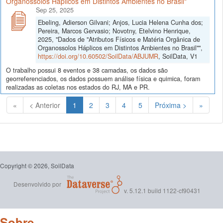
Organossolos Háplicos em Distintos Ambientes no Brasil"
Sep 25, 2025
Ebeling, Adierson Gilvani; Anjos, Lucia Helena Cunha dos;
Pereira, Marcos Gervasio; Novotny, Etelvino Henrique,
2025, "Dados de "Atributos Físicos e Matéria Orgânica de
Organossolos Háplicos em Distintos Ambientes no Brasil"",
https://doi.org/10.60502/SoilData/ABJUMR
, SoilData, V1
O trabalho possui 8 eventos e 38 camadas, os dados são
georreferenciados, os dados possuem análise física e quimica, foram
realizadas as coletas nos estados do RJ, MA e PR.
(Atual)
«
< Anterior
1
2
3
4
5
Próxima >
»
Copyright © 2026, SoilData
Desenvolvido por
v. 5.12.1 build 1122-cf90431
Sobre