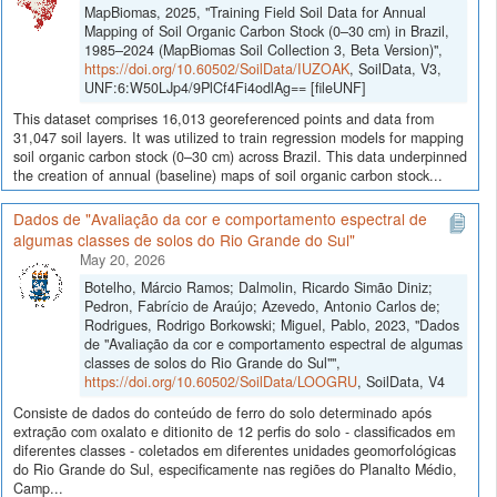
MapBiomas, 2025, "Training Field Soil Data for Annual
Mapping of Soil Organic Carbon Stock (0–30 cm) in Brazil,
1985–2024 (MapBiomas Soil Collection 3, Beta Version)",
https://doi.org/10.60502/SoilData/IUZOAK
, SoilData, V3,
UNF:6:W50LJp4/9PlCf4Fi4odlAg== [fileUNF]
This dataset comprises 16,013 georeferenced points and data from
31,047 soil layers. It was utilized to train regression models for mapping
soil organic carbon stock (0–30 cm) across Brazil. This data underpinned
the creation of annual (baseline) maps of soil organic carbon stock...
Dados de "Avaliação da cor e comportamento espectral de
algumas classes de solos do Rio Grande do Sul"
May 20, 2026
Botelho, Márcio Ramos; Dalmolin, Ricardo Simão Diniz;
Pedron, Fabrício de Araújo; Azevedo, Antonio Carlos de;
Rodrigues, Rodrigo Borkowski; Miguel, Pablo, 2023, "Dados
de "Avaliação da cor e comportamento espectral de algumas
classes de solos do Rio Grande do Sul"",
https://doi.org/10.60502/SoilData/LOOGRU
, SoilData, V4
Consiste de dados do conteúdo de ferro do solo determinado após
extração com oxalato e ditionito de 12 perfis do solo - classificados em
diferentes classes - coletados em diferentes unidades geomorfológicas
do Rio Grande do Sul, especificamente nas regiões do Planalto Médio,
Camp...