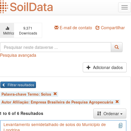
Ir
Alt
para
na
o
conteúdo
principal
E-mail de contato
Compartilhar
9,371
Métricas
Downloads
Pesquisa avançada
Adicionar dados
Filtrar resultados
Palavra-chave Termo:
Solos
Autor Afiliação:
Empresa Brasileira de Pesquisa Agropecuária
1 to 6 of 6 Resultados
Ordenar
Levantamento semidetalhado de solos do Município de
Londrina