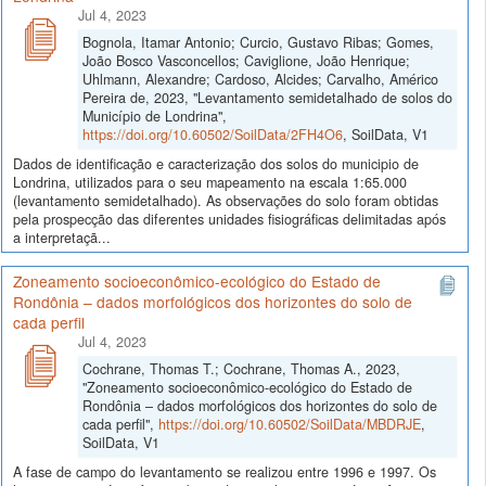
Jul 4, 2023
Bognola, Itamar Antonio; Curcio, Gustavo Ribas; Gomes,
João Bosco Vasconcellos; Caviglione, João Henrique;
Uhlmann, Alexandre; Cardoso, Alcides; Carvalho, Américo
Pereira de, 2023, "Levantamento semidetalhado de solos do
Município de Londrina",
https://doi.org/10.60502/SoilData/2FH4O6
, SoilData, V1
Dados de identificação e caracterização dos solos do municipio de
Londrina, utilizados para o seu mapeamento na escala 1:65.000
(levantamento semidetalhado). As observações do solo foram obtidas
pela prospecção das diferentes unidades fisiográficas delimitadas após
a interpretaçã...
Zoneamento socioeconômico-ecológico do Estado de
Rondônia – dados morfológicos dos horizontes do solo de
cada perfil
Jul 4, 2023
Cochrane, Thomas T.; Cochrane, Thomas A., 2023,
"Zoneamento socioeconômico-ecológico do Estado de
Rondônia – dados morfológicos dos horizontes do solo de
cada perfil",
https://doi.org/10.60502/SoilData/MBDRJE
,
SoilData, V1
A fase de campo do levantamento se realizou entre 1996 e 1997. Os