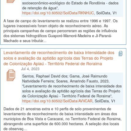
socioeconômico-ecológico do Estado de Rondônia - dados
de retenção da água",
https://doi.org/10.60502/SoilData/RKNHUC
, SoilData, V1
A fase de campo do levantamento se realizou entre 1996 e 1997. Os
lugares inacessíveis foram objeto de reconhecimento aéreo. As
principais campanhas de campo percorreram as regiões de influência
dos sistemas hidrográficos Guaporé-Mamoré-Madeira e Ji-Paraná-
Machado e seus tributár...
Levantamento de reconhecimento de baixa intensidade dos
solos e avaliação da aptidão agrícola das Terras do Projeto
de Colonização Apiaú - Território Federal de Roraima
Jul 4, 2023
Santos, Raphael David dos; Gama, José Raimundo
Natividade Ferreira; Soares, Amarindo Fausto, 2023,
"Levantamento de reconhecimento de baixa intensidade dos
solos e avaliação da aptidão agrícola das Terras do Projeto
de Colonização Apiaú - Território Federal de Roraima",
https://doi.org/10.60502/SoilData/AVVCAR
, SoilData, V1
Dados de 21 amostras extra e 10 perfis de solo proveninentes de
levantamento de reconhecimento de baixa intensidade em áreas dos
municipios de Boa Vista e Caracarai, no Terrritorio Federal de Roraima,
abrangendo uma superficie de 600.000 hectares. A seleção dos locais
de observaç...