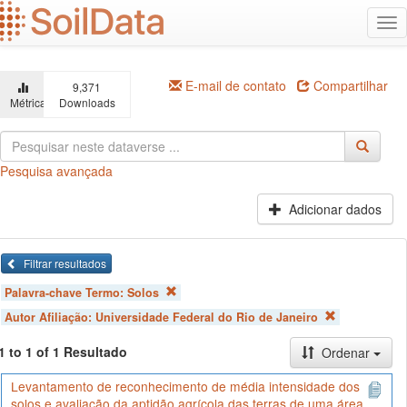
Ir
Alt
para
na
o
conteúdo
principal
E-mail de contato
Compartilhar
9,371
Métricas
Downloads
Pesquisa avançada
Adicionar dados
Filtrar resultados
Palavra-chave Termo:
Solos
Autor Afiliação:
Universidade Federal do Rio de Janeiro
1 to 1 of 1 Resultado
Ordenar
Levantamento de reconhecimento de média intensidade dos
solos e avaliação da aptidão agrícola das terras de uma área