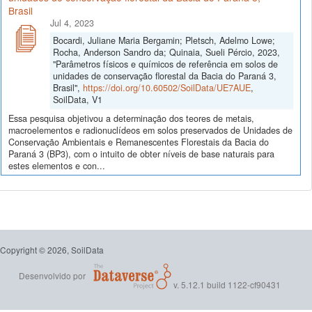
Brasil
Jul 4, 2023
Bocardi, Juliane Maria Bergamin; Pletsch, Adelmo Lowe;
Rocha, Anderson Sandro da; Quinaia, Sueli Pércio, 2023,
"Parâmetros físicos e químicos de referência em solos de
unidades de conservação florestal da Bacia do Paraná 3,
Brasil",
https://doi.org/10.60502/SoilData/UE7AUE
,
SoilData, V1
Essa pesquisa objetivou a determinação dos teores de metais,
macroelementos e radionuclídeos em solos preservados de Unidades de
Conservação Ambientais e Remanescentes Florestais da Bacia do
Paraná 3 (BP3), com o intuito de obter níveis de base naturais para
estes elementos e con...
Copyright © 2026, SoilData
Desenvolvido por
v. 5.12.1 build 1122-cf90431