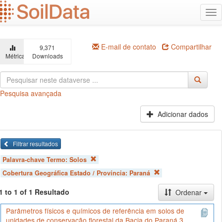
Ir
Alt
para
na
o
conteúdo
principal
E-mail de contato
Compartilhar
9,371
Métricas
Downloads
Pesquisa avançada
Adicionar dados
Filtrar resultados
Palavra-chave Termo:
Solos
Cobertura Geográfica Estado / Província:
Paraná
1 to 1 of 1 Resultado
Ordenar
Parâmetros físicos e químicos de referência em solos de
unidades de conservação florestal da Bacia do Paraná 3,