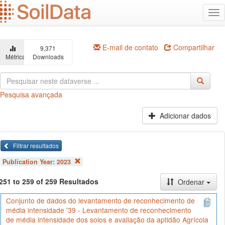
Ir
Alt
para
na
o
conteúdo
principal
E-mail de contato
Compartilhar
9,371
Métricas
Downloads
Pesquisa avançada
Adicionar dados
Filtrar resultados
Publication Year:
2023
251 to 259 of 259 Resultados
Ordenar
Conjunto de dados do levantamento de reconhecimento de
média intensidade '39 - Levantamento de reconhecimento
de média intensidade dos solos e avaliação da aptidão Agrícola