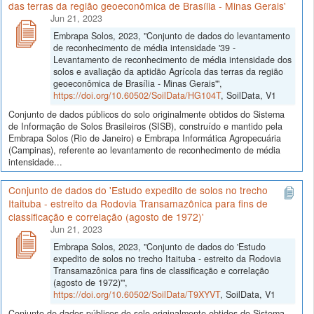
das terras da região geoeconômica de Brasília - Minas Gerais'
Jun 21, 2023
Embrapa Solos, 2023, "Conjunto de dados do levantamento
de reconhecimento de média intensidade '39 -
Levantamento de reconhecimento de média intensidade dos
solos e avaliação da aptidão Agrícola das terras da região
geoeconômica de Brasília - Minas Gerais'",
https://doi.org/10.60502/SoilData/HG104T
, SoilData, V1
Conjunto de dados públicos do solo originalmente obtidos do Sistema
de Informação de Solos Brasileiros (SISB), construído e mantido pela
Embrapa Solos (Rio de Janeiro) e Embrapa Informática Agropecuária
(Campinas), referente ao levantamento de reconhecimento de média
intensidade...
Conjunto de dados do 'Estudo expedito de solos no trecho
Itaituba - estreito da Rodovia Transamazônica para fins de
classificação e correlação (agosto de 1972)'
Jun 21, 2023
Embrapa Solos, 2023, "Conjunto de dados do 'Estudo
expedito de solos no trecho Itaituba - estreito da Rodovia
Transamazônica para fins de classificação e correlação
(agosto de 1972)'",
https://doi.org/10.60502/SoilData/T9XYVT
, SoilData, V1
Conjunto de dados públicos do solo originalmente obtidos do Sistema