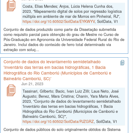
Costa, Elias Mendes; Anjos, Lúcia Helena Cunha dos,
2023, "Mapeamento digital de solos por regressão logística
múltipla em ambiente de mar de Morros em Pinheiral, RJ",
https://doi.org/10.60502/SoilData/EYKWYV
, SoilData, V1
Conjunto de dados produzido como parte da Dissetação submetida
como requisito parcial para obtenção do grau de Mestre no Curso de
Pós-Graduação em Agronomia da Universidade Federal Rural do Rio de
Janeiro. Inclui dados do conteúdo de ferro total determinado via
extração com soluç...
Conjunto de dados do levantamento semidetalhado
'Inventário das terras em bacias hidrográficas, 1 Bacia
Hidrográfica do Rio Camboriú (Municípios de Camboriú e
Balneário Camboriú, SC)'
Jun 21, 2023
Tassinari, Gilberto; Bacic, Ivan Luiz Zilli; Laus Neto, José
Augusto; Benez, Mara Cristina; Chanin, Yara Maria Alves,
2023, "Conjunto de dados do levantamento semidetalhado
'Inventário das terras em bacias hidrográficas, 1 Bacia
Hidrográfica do Rio Camboriú (Municípios de Camboriú e
Balneário Camboriú, SC)'",
https://doi.org/10.60502/SoilData/PJZGRZ
, SoilData, V1
Conjunto de dados públicos do solo originalmente obtidos do Sistema