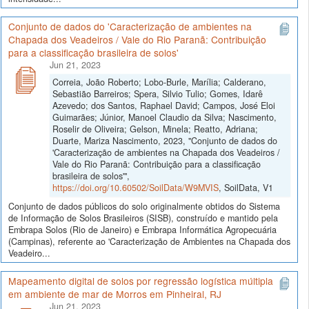
Conjunto de dados do 'Caracterização de ambientes na
Chapada dos Veadeiros / Vale do Rio Paranã: Contribuição
para a classificação brasileira de solos'
Jun 21, 2023
Correia, João Roberto; Lobo-Burle, Marília; Calderano,
Sebastião Barreiros; Spera, Silvio Tulio; Gomes, Idarê
Azevedo; dos Santos, Raphael David; Campos, José Eloi
Guimarães; Júnior, Manoel Claudio da Silva; Nascimento,
Roselir de Oliveira; Gelson, Minela; Reatto, Adriana;
Duarte, Mariza Nascimento, 2023, "Conjunto de dados do
'Caracterização de ambientes na Chapada dos Veadeiros /
Vale do Rio Paranã: Contribuição para a classificação
brasileira de solos'",
https://doi.org/10.60502/SoilData/W9MVIS
, SoilData, V1
Conjunto de dados públicos do solo originalmente obtidos do Sistema
de Informação de Solos Brasileiros (SISB), construído e mantido pela
Embrapa Solos (Rio de Janeiro) e Embrapa Informática Agropecuária
(Campinas), referente ao 'Caracterização de Ambientes na Chapada dos
Veadeiro...
Mapeamento digital de solos por regressão logística múltipla
em ambiente de mar de Morros em Pinheiral, RJ
Jun 21, 2023