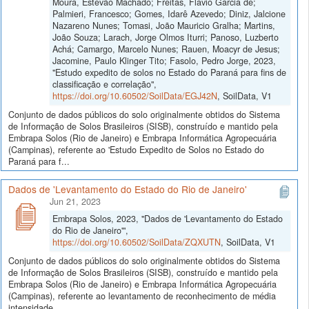
Moura, Estevão Machado; Freitas, Flávio Garcia de;
Palmieri, Francesco; Gomes, Idarê Azevedo; Diniz, Jalcione
Nazareno Nunes; Tomasi, João Mauricio Gralha; Martins,
João Souza; Larach, Jorge Olmos Iturri; Panoso, Luzberto
Achá; Camargo, Marcelo Nunes; Rauen, Moacyr de Jesus;
Jacomine, Paulo Klinger Tito; Fasolo, Pedro Jorge, 2023,
"Estudo expedito de solos no Estado do Paraná para fins de
classificação e correlação",
https://doi.org/10.60502/SoilData/EGJ42N
, SoilData, V1
Conjunto de dados públicos do solo originalmente obtidos do Sistema
de Informação de Solos Brasileiros (SISB), construído e mantido pela
Embrapa Solos (Rio de Janeiro) e Embrapa Informática Agropecuária
(Campinas), referente ao 'Estudo Expedito de Solos no Estado do
Paraná para f...
Dados de 'Levantamento do Estado do Rio de Janeiro'
Jun 21, 2023
Embrapa Solos, 2023, "Dados de 'Levantamento do Estado
do Rio de Janeiro'",
https://doi.org/10.60502/SoilData/ZQXUTN
, SoilData, V1
Conjunto de dados públicos do solo originalmente obtidos do Sistema
de Informação de Solos Brasileiros (SISB), construído e mantido pela
Embrapa Solos (Rio de Janeiro) e Embrapa Informática Agropecuária
(Campinas), referente ao levantamento de reconhecimento de média
intensidade...