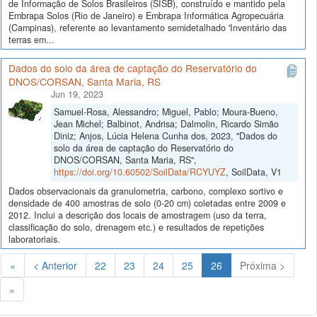
de Informação de Solos Brasileiros (SISB), construído e mantido pela
Embrapa Solos (Rio de Janeiro) e Embrapa Informática Agropecuária
(Campinas), referente ao levantamento semidetalhado 'Inventário das
terras em...
Dados do solo da área de captação do Reservatório do
DNOS/CORSAN, Santa Maria, RS
Jun 19, 2023
Samuel-Rosa, Alessandro; Miguel, Pablo; Moura-Bueno,
Jean Michel; Balbinot, Andrisa; Dalmolin, Ricardo Simão
Diniz; Anjos, Lúcia Helena Cunha dos, 2023, "Dados do
solo da área de captação do Reservatório do
DNOS/CORSAN, Santa Maria, RS",
https://doi.org/10.60502/SoilData/RCYUYZ
, SoilData, V1
Dados observacionais da granulometria, carbono, complexo sortivo e
densidade de 400 amostras de solo (0-20 cm) coletadas entre 2009 e
2012. Inclui a descrição dos locais de amostragem (uso da terra,
classificação do solo, drenagem etc.) e resultados de repetições
laboratoriais.
(Atual)
«
< Anterior
22
23
24
25
26
Próxima >
»