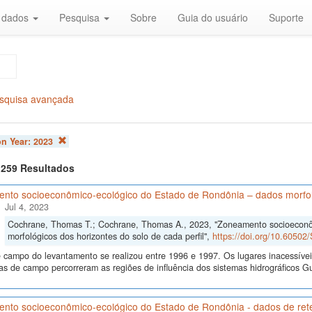
r dados
Pesquisa
Sobre
Guia do usuário
Suporte
squisa avançada
on Year:
2023
f 259 Resultados
nto socioeconômico-ecológico do Estado de Rondônia – dados morfológ
Jul 4, 2023
Cochrane, Thomas T.; Cochrane, Thomas A., 2023, "Zoneamento socioeconô
morfológicos dos horizontes do solo de cada perfil",
https://doi.org/10.6050
 campo do levantamento se realizou entre 1996 e 1997. Os lugares inacessívei
s de campo percorreram as regiões de influência dos sistemas hidrográficos
nto socioeconômico-ecológico do Estado de Rondônia - dados de re