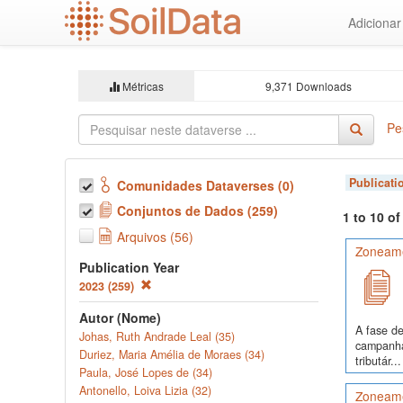
Ir
Adiciona
para
o
conteúdo
principal
Métricas
9,371 Downloads
Pe
Publicati
Comunidades Dataverses (0)
Conjuntos de Dados (259)
1 to 10 o
Arquivos (56)
Zoneame
Publication Year
2023 (259)
Autor (Nome)
A fase de
Johas, Ruth Andrade Leal (35)
campanha
Duriez, Maria Amélia de Moraes (34)
tributár...
Paula, José Lopes de (34)
Antonello, Loiva Lizia (32)
Zoneame