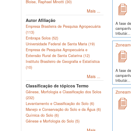
Bloise, Raphael Minotti (30)
Mais ...
Autor Afiliação
A fase de
Empresa Brasileira de Pesquisa Agropecuária
campanha
(113)
tributár...
Embrapa Solos (52)
Universidade Federal de Santa Maria (19)
Zoneame
Empresa de Pesquisa Agropecuária e
Extensão Rural de Santa Catarina (12)
Instituto Brasileiro de Geografia e Estatística
(10)
A fase de
campanha
Mais ...
tributár...
Classificação de tópicos Termo
Zoneamen
Gênese, Morfologia e Classificação dos Solos
(232)
Levantamento e Classificação do Solo (6)
Manejo e Conservação do Solo e da Água (6)
Química do Solo (6)
Gênese e Morfologia do Solo (5)
Mais ...