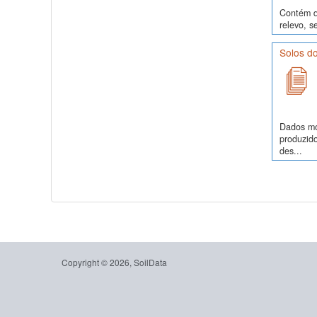
Contém da
relevo, s
Solos d
Dados mor
produzid
des...
Copyright © 2026, SoilData