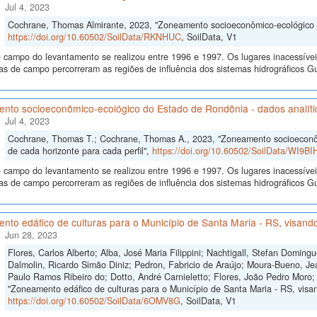
Jul 4, 2023
Cochrane, Thomas Almirante, 2023, "Zoneamento socioeconômico-ecológico 
https://doi.org/10.60502/SoilData/RKNHUC
, SoilData, V1
 campo do levantamento se realizou entre 1996 e 1997. Os lugares inacessívei
s de campo percorreram as regiões de influência dos sistemas hidrográficos
nto socioeconômico-ecológico do Estado de Rondônia - dados analítico
Jul 4, 2023
Cochrane, Thomas T.; Cochrane, Thomas A., 2023, "Zoneamento socioeconôm
de cada horizonte para cada perfil",
https://doi.org/10.60502/SoilData/WI9BI
 campo do levantamento se realizou entre 1996 e 1997. Os lugares inacessívei
s de campo percorreram as regiões de influência dos sistemas hidrográficos
to edáfico de culturas para o Município de Santa Maria - RS, visando
Jun 28, 2023
Flores, Carlos Alberto; Alba, José Maria Filippini; Nachtigall, Stefan Domi
Dalmolin, Ricardo Simão Diniz; Pedron, Fabricio de Araújo; Moura-Bueno, Je
Paulo Ramos Ribeiro do; Dotto, André Carnieletto; Flores, João Pedro Moro;
"Zoneamento edáfico de culturas para o Município de Santa Maria - RS, visand
https://doi.org/10.60502/SoilData/6OMV8G
, SoilData, V1