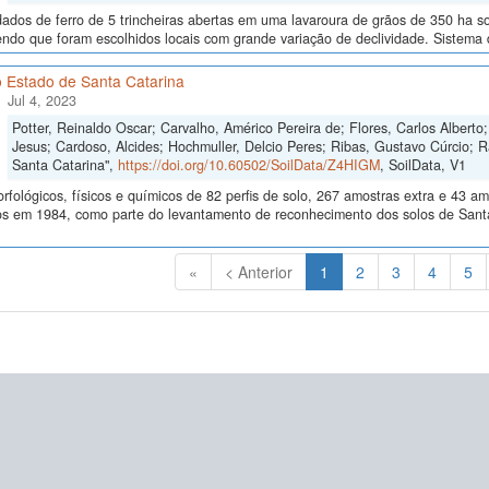
dos de ferro de 5 trincheiras abertas em uma lavaroura de grãos de 350 ha sob 
endo que foram escolhidos locais com grande variação de declividade. Sistem
o Estado de Santa Catarina
Jul 4, 2023
Potter, Reinaldo Oscar; Carvalho, Américo Pereira de; Flores, Carlos Albert
Jesus; Cardoso, Alcides; Hochmuller, Delcio Peres; Ribas, Gustavo Cúrcio;
Santa Catarina",
https://doi.org/10.60502/SoilData/Z4HIGM
, SoilData, V1
fológicos, físicos e químicos de 82 perfis de solo, 267 amostras extra e 43 am
os em 1984, como parte do levantamento de reconhecimento dos solos de Santa 
(Atual)
«
< Anterior
1
2
3
4
5