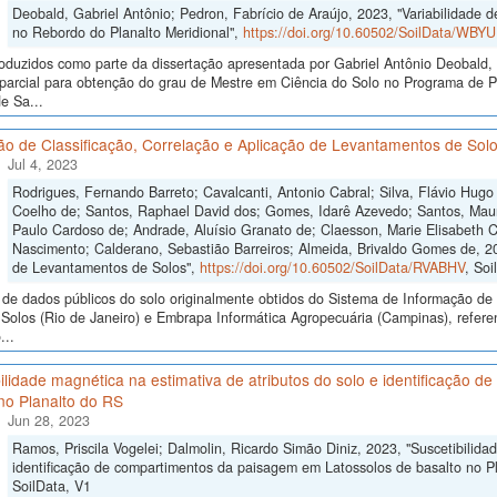
Deobald, Gabriel Antônio; Pedron, Fabrício de Araújo, 2023, "Variabilidade de 
no Rebordo do Planalto Meridional",
https://doi.org/10.60502/SoilData/WBY
oduzidos como parte da dissertação apresentada por Gabriel Antônio Deobald, 
o parcial para obtenção do grau de Mestre em Ciência do Solo no Programa de
e Sa...
ão de Classificação, Correlação e Aplicação de Levantamentos de Sol
Jul 4, 2023
Rodrigues, Fernando Barreto; Cavalcanti, Antonio Cabral; Silva, Flávio Hugo 
Coelho de; Santos, Raphael David dos; Gomes, Idarê Azevedo; Santos, Mauro
Paulo Cardoso de; Andrade, Aluísio Granato de; Claesson, Marie Elisabeth Cr
Nascimento; Calderano, Sebastião Barreiros; Almeida, Brivaldo Gomes de, 20
de Levantamentos de Solos",
https://doi.org/10.60502/SoilData/RVABHV
, Soi
de dados públicos do solo originalmente obtidos do Sistema de Informação de S
olos (Rio de Janeiro) e Embrapa Informática Agropecuária (Campinas), referen
...
ilidade magnética na estimativa de atributos do solo e identificação
no Planalto do RS
Jun 28, 2023
Ramos, Priscila Vogelei; Dalmolin, Ricardo Simão Diniz, 2023, "Suscetibilida
identificação de compartimentos da paisagem em Latossolos de basalto no P
SoilData, V1