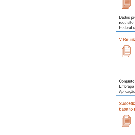
Dados pr
requisit
Federal d
V Reuni
Conjunto 
Embrapa S
Aplicação
Suscetib
basalto 