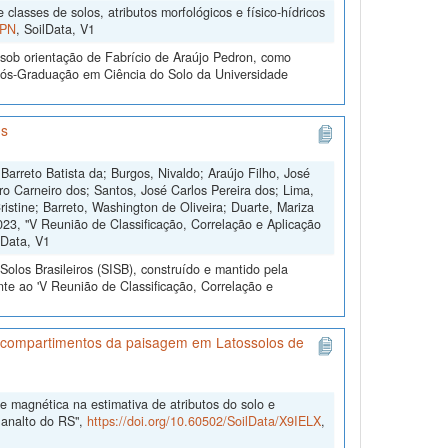
classes de solos, atributos morfológicos e físico-hídricos
UPN
, SoilData, V1
sob orientação de Fabrício de Araújo Pedron, como
 Pós-Graduação em Ciência do Solo da Universidade
os
Barreto Batista da; Burgos, Nivaldo; Araújo Filho, José
 Carneiro dos; Santos, José Carlos Pereira dos; Lima,
istine; Barreto, Washington de Oliveira; Duarte, Mariza
23, "V Reunião de Classificação, Correlação e Aplicação
lData, V1
olos Brasileiros (SISB), construído e mantido pela
te ao 'V Reunião de Classificação, Correlação e
 de compartimentos da paisagem em Latossolos de
de magnética na estimativa de atributos do solo e
lanalto do RS",
https://doi.org/10.60502/SoilData/X9IELX
,