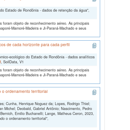
do Estado de Rondônia - dados de retenção da água",
s foram objeto de reconhecimento aéreo. As principais
 Guaporé-Mamoré-Madeira e Ji-Paraná-Machado e seus
s de cada horizonte para cada perfil
ico-ecológico do Estado de Rondônia - dados analíticos
H
, SoilData, V1
s foram objeto de reconhecimento aéreo. As principais
 Guaporé-Mamoré-Madeira e Ji-Paraná-Machado e seus
 o ordenamento territorial
ngues; Cunha, Henrique Noguez da; Lopes, Rodrigo Thiel;
an Michel; Deobald, Gabriel Antônio; Nascimento, Pedro
 Bernich, Emilio Buchanelli; Lange, Matheus Ceron, 2023,
o o ordenamento territorial",