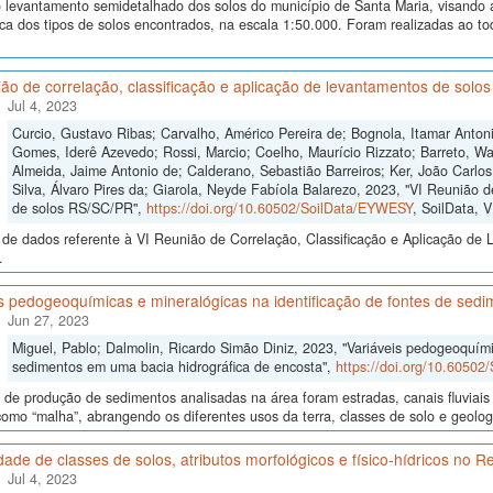
levantamento semidetalhado dos solos do município de Santa Maria, visando a i
ica dos tipos de solos encontrados, na escala 1:50.000. Foram realizadas ao 
ão de correlação, classificação e aplicação de levantamentos de sol
Jul 4, 2023
Curcio, Gustavo Ribas; Carvalho, Américo Pereira de; Bognola, Itamar Anto
Gomes, Iderê Azevedo; Rossi, Marcio; Coelho, Maurício Rizzato; Barreto, Wa
Almeida, Jaime Antonio de; Calderano, Sebastião Barreiros; Ker, João Carlo
Silva, Álvaro Pires da; Giarola, Neyde Fabíola Balarezo, 2023, "VI Reunião d
de solos RS/SC/PR",
https://doi.org/10.60502/SoilData/EYWESY
, SoilData, 
de dados referente à VI Reunião de Correlação, Classificação e Aplicação de 
.
s pedogeoquímicas e mineralógicas na identificação de fontes de sed
Jun 27, 2023
Miguel, Pablo; Dalmolin, Ricardo Simão Diniz, 2023, "Variáveis pedogeoquími
sedimentos em uma bacia hidrográfica de encosta",
https://doi.org/10.6050
 de produção de sedimentos analisadas na área foram estradas, canais fluviais 
como “malha”, abrangendo os diferentes usos da terra, classes de solo e geolo
idade de classes de solos, atributos morfológicos e físico-hídricos no 
Jul 4, 2023