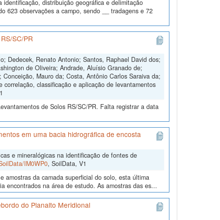
dentificação, distribuição geográfica e delimitação
todo 623 observações a campo, sendo __ tradagens e 72
os RS/SC/PR
nio; Dedecek, Renato Antonio; Santos, Raphael David dos;
shington de Oliveira; Andrade, Aluísio Granado de;
s; Conceição, Mauro da; Costa, Antônio Carlos Saraiva da;
e correlação, classificação e aplicação de levantamentos
V1
Levantamentos de Solos RS/SC/PR. Falta registrar a data
imentos em uma bacia hidrográfica de encosta
cas e mineralógicas na identificação de fontes de
2/SoilData/IM0WP0
, SoilData, V1
e amostras da camada superficial do solo, esta última
gia encontrados na área de estudo. As amostras das es...
Rebordo do Planalto Meridional