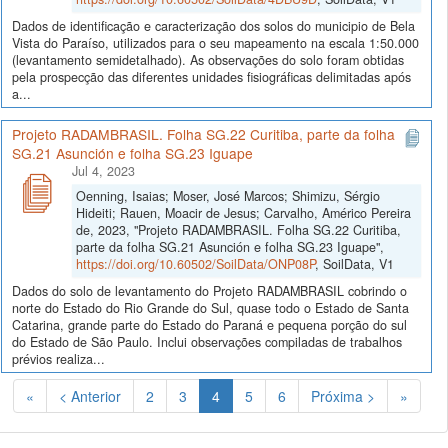
Dados de identificação e caracterização dos solos do municipio de Bela
Vista do Paraíso, utilizados para o seu mapeamento na escala 1:50.000
(levantamento semidetalhado). As observações do solo foram obtidas
pela prospecção das diferentes unidades fisiográficas delimitadas após
a...
Projeto RADAMBRASIL. Folha SG.22 Curitiba, parte da folha
SG.21 Asunción e folha SG.23 Iguape
Jul 4, 2023
Oenning, Isaias; Moser, José Marcos; Shimizu, Sérgio
Hideiti; Rauen, Moacir de Jesus; Carvalho, Américo Pereira
de, 2023, "Projeto RADAMBRASIL. Folha SG.22 Curitiba,
parte da folha SG.21 Asunción e folha SG.23 Iguape",
https://doi.org/10.60502/SoilData/ONP08P
, SoilData, V1
Dados do solo de levantamento do Projeto RADAMBRASIL cobrindo o
norte do Estado do Rio Grande do Sul, quase todo o Estado de Santa
Catarina, grande parte do Estado do Paraná e pequena porção do sul
do Estado de São Paulo. Inclui observações compiladas de trabalhos
prévios realiza...
(Atual)
«
< Anterior
2
3
4
5
6
Próxima >
»