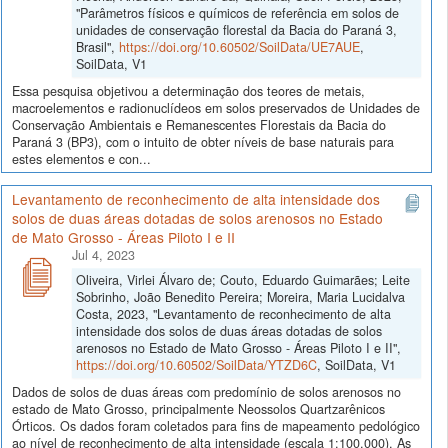
"Parâmetros físicos e químicos de referência em solos de
unidades de conservação florestal da Bacia do Paraná 3,
Brasil",
https://doi.org/10.60502/SoilData/UE7AUE
,
SoilData, V1
Essa pesquisa objetivou a determinação dos teores de metais,
macroelementos e radionuclídeos em solos preservados de Unidades de
Conservação Ambientais e Remanescentes Florestais da Bacia do
Paraná 3 (BP3), com o intuito de obter níveis de base naturais para
estes elementos e con...
Levantamento de reconhecimento de alta intensidade dos
solos de duas áreas dotadas de solos arenosos no Estado
de Mato Grosso - Áreas Piloto I e II
Jul 4, 2023
Oliveira, Virlei Álvaro de; Couto, Eduardo Guimarães; Leite
Sobrinho, João Benedito Pereira; Moreira, Maria Lucidalva
Costa, 2023, "Levantamento de reconhecimento de alta
intensidade dos solos de duas áreas dotadas de solos
arenosos no Estado de Mato Grosso - Áreas Piloto I e II",
https://doi.org/10.60502/SoilData/YTZD6C
, SoilData, V1
Dados de solos de duas áreas com predomínio de solos arenosos no
estado de Mato Grosso, principalmente Neossolos Quartzarênicos
Órticos. Os dados foram coletados para fins de mapeamento pedológico
ao nível de reconhecimento de alta intensidade (escala 1:100.000). As