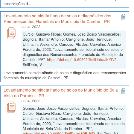
observações d...
Levantamento semidetalhado de solos e diagnóstico dos
Remanescentes Florestais do Município de Cambé - PR
Jul 4, 2023
Curcio, Gustavo Ribas; Gomes, Joao Bosco Vasconcellos;
Bognola, Itamar Antonio; Caviglione, João Henrique;
Uhlmann, Alexandre; Cardoso, Alcides; Carvalho, Américo
Pereira de, 2023, "Levantamento semidetalhado de solos e
diagnóstico dos Remanescentes Florestais do Município de
Cambé - PR",
https://doi.org/10.60502/SoilData/JFYIV3
,
SoilData, V1
Levantamento semidetalhado de solos e diagnóstico dos remanescentes
florestais do município de Cambé - PR
Levantamento semidetalhado de solos do Município de Bela
Vista do Paraíso - PR
Jul 4, 2023
Gomes, Joao Bosco Vasconcellos; Bognola, Itamar Antonio;
Curcio, Gustavo Ribas; Caviglione, João Henrique;
Uhlmann, Alexandre; Cardoso, Alcides; Carvalho, Américo
Pereira de, 2023, "Levantamento semidetalhado de solos do
Município de Bela Vista do Paraíso - PR",
https://doi.org/10.60502/SoilData/4DBU9D
, SoilData, V1