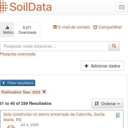
Ir
Alt
para
na
o
conteúdo
principal
E-mail de contato
Compartilhar
9,371
Métricas
Downloads
Pesquisa avançada
Adicionar dados
Filtrar resultados
Publication Year:
2023
31 to 40 of 259 Resultados
Ordenar
Solo construído no aterro encerrado da Caturrita, Santa
Maria, RS
Jul 4, 2023