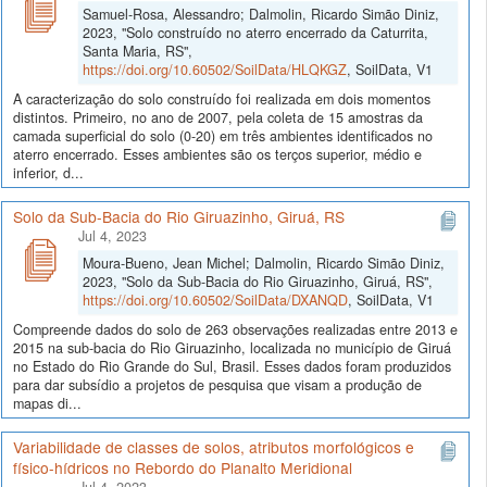
Samuel-Rosa, Alessandro; Dalmolin, Ricardo Simão Diniz,
2023, "Solo construído no aterro encerrado da Caturrita,
Santa Maria, RS",
https://doi.org/10.60502/SoilData/HLQKGZ
, SoilData, V1
A caracterização do solo construído foi realizada em dois momentos
distintos. Primeiro, no ano de 2007, pela coleta de 15 amostras da
camada superficial do solo (0-20) em três ambientes identificados no
aterro encerrado. Esses ambientes são os terços superior, médio e
inferior, d...
Solo da Sub-Bacia do Rio Giruazinho, Giruá, RS
Jul 4, 2023
Moura-Bueno, Jean Michel; Dalmolin, Ricardo Simão Diniz,
2023, "Solo da Sub-Bacia do Rio Giruazinho, Giruá, RS",
https://doi.org/10.60502/SoilData/DXANQD
, SoilData, V1
Compreende dados do solo de 263 observações realizadas entre 2013 e
2015 na sub-bacia do Rio Giruazinho, localizada no município de Giruá
no Estado do Rio Grande do Sul, Brasil. Esses dados foram produzidos
para dar subsídio a projetos de pesquisa que visam a produção de
mapas di...
Variabilidade de classes de solos, atributos morfológicos e
físico-hídricos no Rebordo do Planalto Meridional
Jul 4, 2023