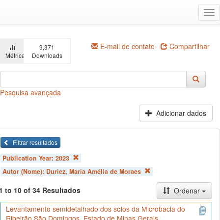
Ir
Alt
para
na
o
conteúdo
principal
E-mail de contato
Compartilhar
9,371
Métricas
Downloads
Pesquisa avançada
Adicionar dados
Filtrar resultados
Publication Year:
2023
Autor (Nome):
Duriez, Maria Amélia de Moraes
1 to 10 of 34 Resultados
Ordenar
Levantamento semidetalhado dos solos da Microbacia do
Ribeirão São Domingos, Estado de Minas Gerais