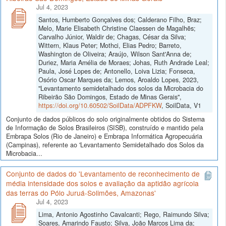
Jul 4, 2023
Santos, Humberto Gonçalves dos; Calderano Filho, Braz;
Melo, Marie Elisabeth Christine Claessen de Magalhẽs;
Carvalho Júnior, Waldir de; Chagas, César da Silva;
Wittern, Klaus Peter; Mothci, Elias Pedro; Barreto,
Washington de Oliveira; Araújo, Wilson Sant'Anna de;
Duriez, Maria Amélia de Moraes; Johas, Ruth Andrade Leal;
Paula, José Lopes de; Antonello, Loiva Lizia; Fonseca,
Osório Oscar Marques da; Lemos, Aroaldo Lopes, 2023,
"Levantamento semidetalhado dos solos da Microbacia do
Ribeirão São Domingos, Estado de Minas Gerais",
https://doi.org/10.60502/SoilData/ADPFKW
, SoilData, V1
Conjunto de dados públicos do solo originalmente obtidos do Sistema
de Informação de Solos Brasileiros (SISB), construído e mantido pela
Embrapa Solos (Rio de Janeiro) e Embrapa Informática Agropecuária
(Campinas), referente ao 'Levantamento Semidetalhado dos Solos da
Microbacia...
Conjunto de dados do 'Levantamento de reconhecimento de
média intensidade dos solos e avaliação da aptidão agrícola
das terras do Pólo Juruá-Solimões, Amazonas'
Jul 4, 2023
Lima, Antonio Agostinho Cavalcanti; Rego, Raimundo Silva;
Soares, Amarindo Fausto; Silva, João Marcos Lima da;