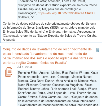
Therezinha da Costa; Antonello, Loiva Lizia, 2023,
"Conjunto de dados do 'Estudo expedito de solos do trecho
Cuiabá-Aripuanã, MT, para fins de correlação e
classificação'",
https://doi.org/10.60502/SoilData/SSIAGO
,
SoilData, V1
Conjunto de dados públicos do solo originalmente obtidos do Sistema
de Informação de Solos Brasileiros (SISB), construído e mantido pela
Embrapa Solos (Rio de Janeiro) e Embrapa Informática Agropecuária
(Campinas), referente ao 'Estudo Expedito de Solos do Trecho Cuiabá-
Aripuanã,...
Conjunto de dados do levantamento de reconhecimento de
baixa intensidade 'Levantamento de reconhecimento de
baixa intensidade dos solos e aptidão agrícola das terras de
parte da região Geoeconômica de Brasília'
Jul 4, 2023
Ramalho Filho, Antonio; Mothci, Elias Pedro; Wittern, Klaus
Peter; Antonello, Loiva Lizia; Camargo, Marcelo Nunes;
Moreira, Gisa Nara; Duriez, Maria Amélia de Moraes; Melo,
Marie Elisabeth Christine Claessen de Magalhẽs; Bloise,
Raphael Minotti; Johas, Ruth Andrade Leal; Araújo, Wilson
Sant'Anna de; Paula, José Lopes de; Lima, Therezinha da
Costa; Freitas, Flávio Garcia de, 2023, "Conjunto de dados
do levantamento de reconhecimento de baixa intensidade
'Levantamento de reconhecimento de baixa intensidade dos