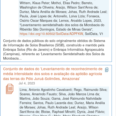
Wittern, Klaus Peter; Mothci, Elias Pedro; Barreto,
Washington de Oliveira; Araújo, Wilson Sant'Anna de;
Duriez, Maria Amélia de Moraes; Johas, Ruth Andrade Leal;
Paula, José Lopes de; Antonello, Loiva Lizia; Fonseca,
Osório Oscar Marques da; Lemos, Aroaldo Lopes, 2023,
"Levantamento semidetalhado dos solos da Microbacia do
Ribeirão São Domingos, Estado de Minas Gerais",
https://doi.org/10.60502/SoilData/ADPFKW
, SoilData, V1
Conjunto de dados públicos do solo originalmente obtidos do Sistema
de Informação de Solos Brasileiros (SISB), construído e mantido pela
Embrapa Solos (Rio de Janeiro) e Embrapa Informática Agropecuária
(Campinas), referente ao 'Levantamento Semidetalhado dos Solos da
Microbacia...
Conjunto de dados do 'Levantamento de reconhecimento de
média intensidade dos solos e avaliação da aptidão agrícola
das terras do Pólo Juruá-Solimões, Amazonas'
Jul 4, 2023
Lima, Antonio Agostinho Cavalcanti; Rego, Raimundo Silva;
Soares, Amarindo Fausto; Silva, João Marcos Lima da;
Martins, João Souza; Gama, José Raimundo Natividade
Ferreira; Santos, Paulo Lacerda dos; Duriez, Maria Amélia
de Moraes; Johas, Ruth Andrade Leal; Araújo, Wilson
Sant'Anna de; Bloise, Raphael Minotti; Dynia, José Flávio;
Moreira, Gisa Nara C.; Melo, Marie Elisabeth Christine