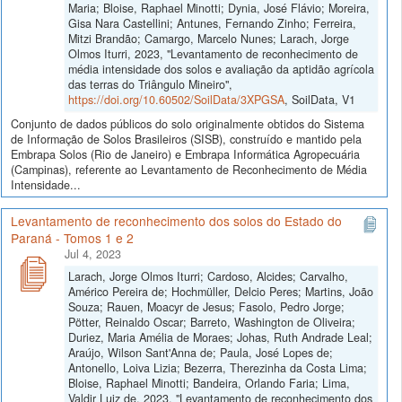
Maria; Bloise, Raphael Minotti; Dynia, José Flávio; Moreira,
Gisa Nara Castellini; Antunes, Fernando Zinho; Ferreira,
Mitzi Brandão; Camargo, Marcelo Nunes; Larach, Jorge
Olmos Iturri, 2023, "Levantamento de reconhecimento de
média intensidade dos solos e avaliação da aptidão agrícola
das terras do Triângulo Mineiro",
https://doi.org/10.60502/SoilData/3XPGSA
, SoilData, V1
Conjunto de dados públicos do solo originalmente obtidos do Sistema
de Informação de Solos Brasileiros (SISB), construído e mantido pela
Embrapa Solos (Rio de Janeiro) e Embrapa Informática Agropecuária
(Campinas), referente ao Levantamento de Reconhecimento de Média
Intensidade...
Levantamento de reconhecimento dos solos do Estado do
Paraná - Tomos 1 e 2
Jul 4, 2023
Larach, Jorge Olmos Iturri; Cardoso, Alcides; Carvalho,
Américo Pereira de; Hochmüller, Delcio Peres; Martins, João
Souza; Rauen, Moacyr de Jesus; Fasolo, Pedro Jorge;
Pötter, Reinaldo Oscar; Barreto, Washington de Oliveira;
Duriez, Maria Amélia de Moraes; Johas, Ruth Andrade Leal;
Araújo, Wilson Sant'Anna de; Paula, José Lopes de;
Antonello, Loiva Lizia; Bezerra, Therezinha da Costa Lima;
Bloise, Raphael Minotti; Bandeira, Orlando Faria; Lima,
Valdir Luiz de, 2023, "Levantamento de reconhecimento dos