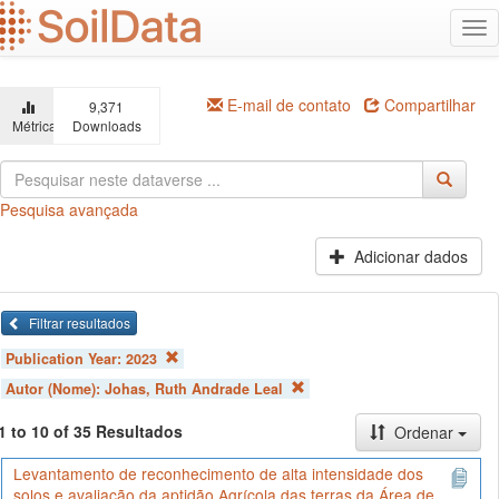
Ir
Alt
para
na
o
conteúdo
principal
E-mail de contato
Compartilhar
9,371
Métricas
Downloads
Pesquisa avançada
Adicionar dados
Filtrar resultados
Publication Year:
2023
Autor (Nome):
Johas, Ruth Andrade Leal
1 to 10 of 35 Resultados
Ordenar
Levantamento de reconhecimento de alta intensidade dos
solos e avaliação da aptidão Agrícola das terras da Área de