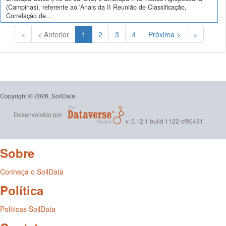
(Campinas), referente ao 'Anais da II Reunião de Classificação,
Correlação de...
(Atual)
«
< Anterior
1
2
3
4
Próxima >
»
Copyright © 2026, SoilData
Desenvolvido por
v. 5.12.1 build 1122-cf90431
Sobre
Conheça o SoilData
Política
Políticas SoilData