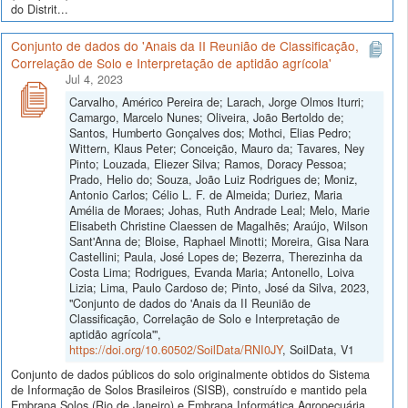
do Distrit...
Conjunto de dados do 'Anais da II Reunião de Classificação,
Correlação de Solo e Interpretação de aptidão agrícola'
Jul 4, 2023
Carvalho, Américo Pereira de; Larach, Jorge Olmos Iturri;
Camargo, Marcelo Nunes; Oliveira, João Bertoldo de;
Santos, Humberto Gonçalves dos; Mothci, Elias Pedro;
Wittern, Klaus Peter; Conceição, Mauro da; Tavares, Ney
Pinto; Louzada, Eliezer Silva; Ramos, Doracy Pessoa;
Prado, Helio do; Souza, João Luiz Rodrigues de; Moniz,
Antonio Carlos; Célio L. F. de Almeida; Duriez, Maria
Amélia de Moraes; Johas, Ruth Andrade Leal; Melo, Marie
Elisabeth Christine Claessen de Magalhẽs; Araújo, Wilson
Sant'Anna de; Bloise, Raphael Minotti; Moreira, Gisa Nara
Castellini; Paula, José Lopes de; Bezerra, Therezinha da
Costa Lima; Rodrigues, Evanda Maria; Antonello, Loiva
Lizia; Lima, Paulo Cardoso de; Pinto, José da Silva, 2023,
"Conjunto de dados do 'Anais da II Reunião de
Classificação, Correlação de Solo e Interpretação de
aptidão agrícola'",
https://doi.org/10.60502/SoilData/RNI0JY
, SoilData, V1
Conjunto de dados públicos do solo originalmente obtidos do Sistema
de Informação de Solos Brasileiros (SISB), construído e mantido pela
Embrapa Solos (Rio de Janeiro) e Embrapa Informática Agropecuária