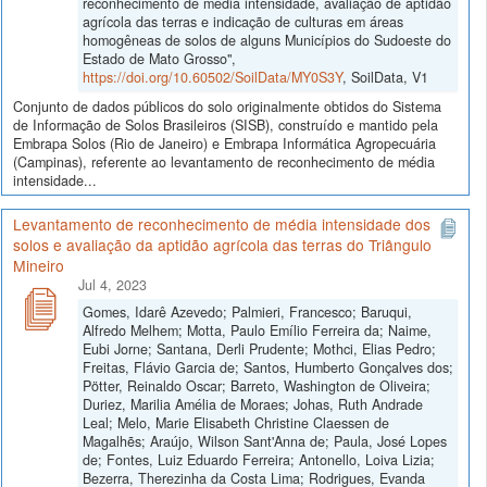
reconhecimento de média intensidade, avaliação de aptidão
agrícola das terras e indicação de culturas em áreas
homogêneas de solos de alguns Municípios do Sudoeste do
Estado de Mato Grosso",
https://doi.org/10.60502/SoilData/MY0S3Y
, SoilData, V1
Conjunto de dados públicos do solo originalmente obtidos do Sistema
de Informação de Solos Brasileiros (SISB), construído e mantido pela
Embrapa Solos (Rio de Janeiro) e Embrapa Informática Agropecuária
(Campinas), referente ao levantamento de reconhecimento de média
intensidade...
Levantamento de reconhecimento de média intensidade dos
solos e avaliação da aptidão agrícola das terras do Triângulo
Mineiro
Jul 4, 2023
Gomes, Idarê Azevedo; Palmieri, Francesco; Baruqui,
Alfredo Melhem; Motta, Paulo Emílio Ferreira da; Naime,
Eubi Jorne; Santana, Derli Prudente; Mothci, Elias Pedro;
Freitas, Flávio Garcia de; Santos, Humberto Gonçalves dos;
Pötter, Reinaldo Oscar; Barreto, Washington de Oliveira;
Duriez, Marilia Amélia de Moraes; Johas, Ruth Andrade
Leal; Melo, Marie Elisabeth Christine Claessen de
Magalhẽs; Araújo, Wilson Sant'Anna de; Paula, José Lopes
de; Fontes, Luiz Eduardo Ferreira; Antonello, Loiva Lizia;
Bezerra, Therezinha da Costa Lima; Rodrigues, Evanda