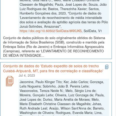
Claessen de Magalhẽs; Paula, José Lopes de; Souza, João
Luiz Rodrigues de; Bastos, Therezinha Xavier; Santos,
Humberto Gonçalves dos, 2023, "Conjunto de dados do
'Levantamento de reconhecimento de média intensidade
dos solos e avaliação da aptidão agrícola das terras do Pólo
Juruá-Solimões, Amazonas'",
https://doi.org/10.60502/SoilData/8KKUKS
, SoilData, V1
Conjunto de dados públicos do solo originalmente obtidos do Sistema
de Informação de Solos Brasileiros (SISB), construído e mantido pela
Embrapa Solos (Rio de Janeiro) e Embrapa Informática Agropecuária
(Campinas), referente ao 'LEVANTAMENTO DE RECONHECIMENTO
DE MÉDIA INTENSIDADE...
Conjunto de dados do 'Estudo expedito de solos do trecho
Cuiabá-Aripuanã, MT, para fins de correlação e classificação'
Jul 4, 2023
Jacomine, Paulo Klinger Tito; Ker, João Carlos; Gonzaga,
Lelis Nogueira; Sobrinho, João B. Pereira Leite;
Vasconcelos, Tereza Neide N.; Melo, Sérgio Lins de;
Moreira, Gonçalo Leite; Oliveira, Luiz Gonzaga de; Paula,
José Lopes de; Duriez, Maria Amélia de Moraes; Melo,
Marie Elisabeth Christine Claessen de Magalhẽs; Johas,
Ruth Andrade Leal; Araújo, Wilson Sant'Anna de; Barreto,
Washington de Oliveira; Rodrigues, Evanda Maria; Lima,