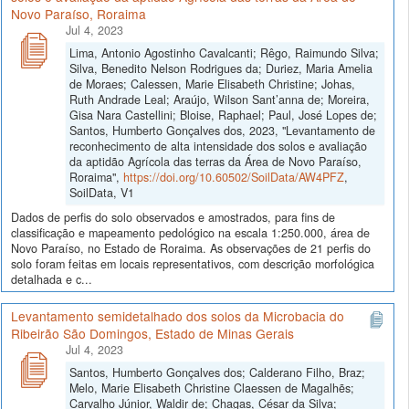
Novo Paraíso, Roraima
Jul 4, 2023
Lima, Antonio Agostinho Cavalcanti; Rêgo, Raimundo Silva;
Silva, Benedito Nelson Rodrigues da; Duriez, Maria Amelia
de Moraes; Calessen, Marie Elisabeth Christine; Johas,
Ruth Andrade Leal; Araújo, Wilson Sant’anna de; Moreira,
Gisa Nara Castellini; Bloise, Raphael; Paul, José Lopes de;
Santos, Humberto Gonçalves dos, 2023, "Levantamento de
reconhecimento de alta intensidade dos solos e avaliação
da aptidão Agrícola das terras da Área de Novo Paraíso,
Roraima",
https://doi.org/10.60502/SoilData/AW4PFZ
,
SoilData, V1
Dados de perfis do solo observados e amostrados, para fins de
classificação e mapeamento pedológico na escala 1:250.000, área de
Novo Paraíso, no Estado de Roraima. As observações de 21 perfis do
solo foram feitas em locais representativos, com descrição morfológica
detalhada e c...
Levantamento semidetalhado dos solos da Microbacia do
Ribeirão São Domingos, Estado de Minas Gerais
Jul 4, 2023
Santos, Humberto Gonçalves dos; Calderano Filho, Braz;
Melo, Marie Elisabeth Christine Claessen de Magalhẽs;
Carvalho Júnior, Waldir de; Chagas, César da Silva;