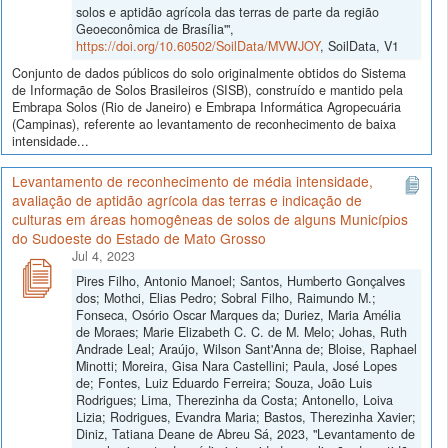
solos e aptidão agrícola das terras de parte da região
Geoeconômica de Brasília'",
https://doi.org/10.60502/SoilData/MVWJOY
, SoilData, V1
Conjunto de dados públicos do solo originalmente obtidos do Sistema
de Informação de Solos Brasileiros (SISB), construído e mantido pela
Embrapa Solos (Rio de Janeiro) e Embrapa Informática Agropecuária
(Campinas), referente ao levantamento de reconhecimento de baixa
intensidade...
Levantamento de reconhecimento de média intensidade,
avaliação de aptidão agrícola das terras e indicação de
culturas em áreas homogêneas de solos de alguns Municípios
do Sudoeste do Estado de Mato Grosso
Jul 4, 2023
Pires Filho, Antonio Manoel; Santos, Humberto Gonçalves
dos; Mothci, Elias Pedro; Sobral Filho, Raimundo M.;
Fonseca, Osório Oscar Marques da; Duriez, Maria Amélia
de Moraes; Marie Elizabeth C. C. de M. Melo; Johas, Ruth
Andrade Leal; Araújo, Wilson Sant'Anna de; Bloise, Raphael
Minotti; Moreira, Gisa Nara Castellini; Paula, José Lopes
de; Fontes, Luiz Eduardo Ferreira; Souza, João Luis
Rodrigues; Lima, Therezinha da Costa; Antonello, Loiva
Lizia; Rodrigues, Evandra Maria; Bastos, Therezinha Xavier;
Diniz, Tatiana Deane de Abreu Sá, 2023, "Levantamento de