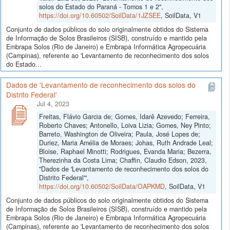
solos do Estado do Paraná - Tomos 1 e 2",
https://doi.org/10.60502/SoilData/1JZSEE
, SoilData, V1
Conjunto de dados públicos do solo originalmente obtidos do Sistema
de Informação de Solos Brasileiros (SISB), construído e mantido pela
Embrapa Solos (Rio de Janeiro) e Embrapa Informática Agropecuária
(Campinas), referente ao 'Levantamento de reconhecimento dos solos
do Estado...
Dados de 'Levantamento de reconhecimento dos solos do
Distrito Federal'
Jul 4, 2023
Freitas, Flávio Garcia de; Gomes, Idarê Azevedo; Ferreira,
Roberto Chaves; Antonello, Loiva Lizia; Gomes, Ney Pinto;
Barreto, Washington de Oliveira; Paula, José Lopes de;
Duriez, Maria Amélia de Moraes; Johas, Ruth Andrade Leal;
Bloise, Raphael Minotti; Rodrigues, Evanda Maria; Bezerra,
Therezinha da Costa Lima; Chaffin, Claudio Edson, 2023,
"Dados de 'Levantamento de reconhecimento dos solos do
Distrito Federal'",
https://doi.org/10.60502/SoilData/OAPKMD
, SoilData, V1
Conjunto de dados públicos do solo originalmente obtidos do Sistema
de Informação de Solos Brasileiros (SISB), construído e mantido pela
Embrapa Solos (Rio de Janeiro) e Embrapa Informática Agropecuária
(Campinas), referente ao 'Levantamento de reconhecimento dos solos