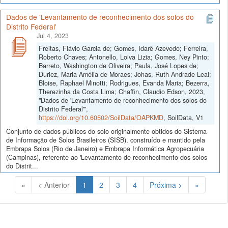
Dados de 'Levantamento de reconhecimento dos solos do
Distrito Federal'
Jul 4, 2023
Freitas, Flávio Garcia de; Gomes, Idarê Azevedo; Ferreira,
Roberto Chaves; Antonello, Loiva Lizia; Gomes, Ney Pinto;
Barreto, Washington de Oliveira; Paula, José Lopes de;
Duriez, Maria Amélia de Moraes; Johas, Ruth Andrade Leal;
Bloise, Raphael Minotti; Rodrigues, Evanda Maria; Bezerra,
Therezinha da Costa Lima; Chaffin, Claudio Edson, 2023,
"Dados de 'Levantamento de reconhecimento dos solos do
Distrito Federal'",
https://doi.org/10.60502/SoilData/OAPKMD
, SoilData, V1
Conjunto de dados públicos do solo originalmente obtidos do Sistema
de Informação de Solos Brasileiros (SISB), construído e mantido pela
Embrapa Solos (Rio de Janeiro) e Embrapa Informática Agropecuária
(Campinas), referente ao 'Levantamento de reconhecimento dos solos
do Distrit...
(Atual)
«
< Anterior
1
2
3
4
Próxima >
»