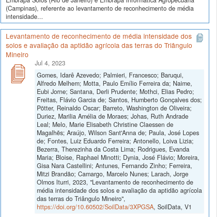
Embrapa Solos (Rio de Janeiro) e Embrapa Informática Agropecuária
(Campinas), referente ao levantamento de reconhecimento de média
intensidade...
Levantamento de reconhecimento de média intensidade dos
solos e avaliação da aptidão agrícola das terras do Triângulo
Mineiro
Jul 4, 2023
Gomes, Idarê Azevedo; Palmieri, Francesco; Baruqui,
Alfredo Melhem; Motta, Paulo Emílio Ferreira da; Naime,
Eubi Jorne; Santana, Derli Prudente; Mothci, Elias Pedro;
Freitas, Flávio Garcia de; Santos, Humberto Gonçalves dos;
Pötter, Reinaldo Oscar; Barreto, Washington de Oliveira;
Duriez, Marilia Amélia de Moraes; Johas, Ruth Andrade
Leal; Melo, Marie Elisabeth Christine Claessen de
Magalhẽs; Araújo, Wilson Sant'Anna de; Paula, José Lopes
de; Fontes, Luiz Eduardo Ferreira; Antonello, Loiva Lizia;
Bezerra, Therezinha da Costa Lima; Rodrigues, Evanda
Maria; Bloise, Raphael Minotti; Dynia, José Flávio; Moreira,
Gisa Nara Castellini; Antunes, Fernando Zinho; Ferreira,
Mitzi Brandão; Camargo, Marcelo Nunes; Larach, Jorge
Olmos Iturri, 2023, "Levantamento de reconhecimento de
média intensidade dos solos e avaliação da aptidão agrícola
das terras do Triângulo Mineiro",
https://doi.org/10.60502/SoilData/3XPGSA
, SoilData, V1