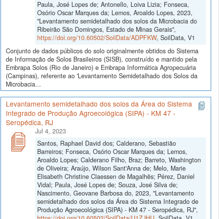
Paula, José Lopes de; Antonello, Loiva Lizia; Fonseca,
Osório Oscar Marques da; Lemos, Aroaldo Lopes, 2023,
"Levantamento semidetalhado dos solos da Microbacia do
Ribeirão São Domingos, Estado de Minas Gerais",
https://doi.org/10.60502/SoilData/ADPFKW
, SoilData, V1
Conjunto de dados públicos do solo originalmente obtidos do Sistema
de Informação de Solos Brasileiros (SISB), construído e mantido pela
Embrapa Solos (Rio de Janeiro) e Embrapa Informática Agropecuária
(Campinas), referente ao 'Levantamento Semidetalhado dos Solos da
Microbacia...
Levantamento semidetalhado dos solos da Área do Sistema
Integrado de Produção Agroecológica (SIPA) - KM 47 -
Seropédica, RJ
Jul 4, 2023
Santos, Raphael David dos; Calderano, Sebastião
Barreiros; Fonseca, Osório Oscar Marques da; Lemos,
Aroaldo Lopes; Calderano Filho, Braz; Barreto, Washington
de Oliveira; Araújo, Wilson Sant'Anna de; Melo, Marie
Elisabeth Christine Claessen de Magalhẽs; Pérez, Daniel
Vidal; Paula, José Lopes de; Souza, José Silva de;
Nascimento, Geovane Barbosa do, 2023, "Levantamento
semidetalhado dos solos da Área do Sistema Integrado de
Produção Agroecológica (SIPA) - KM 47 - Seropédica, RJ",
https://doi.org/10.60502/SoilData/U1ZJHU
, SoilData, V1