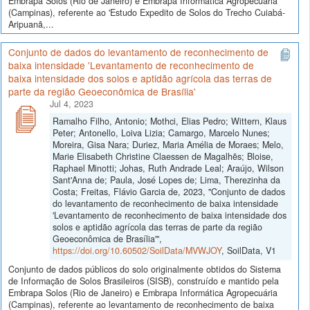
Embrapa Solos (Rio de Janeiro) e Embrapa Informática Agropecuária
(Campinas), referente ao 'Estudo Expedito de Solos do Trecho Cuiabá-
Aripuanã,...
Conjunto de dados do levantamento de reconhecimento de
baixa intensidade 'Levantamento de reconhecimento de
baixa intensidade dos solos e aptidão agrícola das terras de
parte da região Geoeconômica de Brasília'
Jul 4, 2023
Ramalho Filho, Antonio; Mothci, Elias Pedro; Wittern, Klaus
Peter; Antonello, Loiva Lizia; Camargo, Marcelo Nunes;
Moreira, Gisa Nara; Duriez, Maria Amélia de Moraes; Melo,
Marie Elisabeth Christine Claessen de Magalhẽs; Bloise,
Raphael Minotti; Johas, Ruth Andrade Leal; Araújo, Wilson
Sant'Anna de; Paula, José Lopes de; Lima, Therezinha da
Costa; Freitas, Flávio Garcia de, 2023, "Conjunto de dados
do levantamento de reconhecimento de baixa intensidade
'Levantamento de reconhecimento de baixa intensidade dos
solos e aptidão agrícola das terras de parte da região
Geoeconômica de Brasília'",
https://doi.org/10.60502/SoilData/MVWJOY
, SoilData, V1
Conjunto de dados públicos do solo originalmente obtidos do Sistema
de Informação de Solos Brasileiros (SISB), construído e mantido pela
Embrapa Solos (Rio de Janeiro) e Embrapa Informática Agropecuária
(Campinas), referente ao levantamento de reconhecimento de baixa