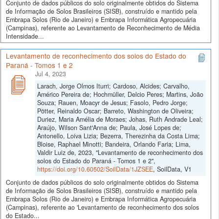
Conjunto de dados públicos do solo originalmente obtidos do Sistema
de Informação de Solos Brasileiros (SISB), construído e mantido pela
Embrapa Solos (Rio de Janeiro) e Embrapa Informática Agropecuária
(Campinas), referente ao Levantamento de Reconhecimento de Média
Intensidade...
Levantamento de reconhecimento dos solos do Estado do
Paraná - Tomos 1 e 2
Jul 4, 2023
Larach, Jorge Olmos Iturri; Cardoso, Alcides; Carvalho,
Américo Pereira de; Hochmüller, Delcio Peres; Martins, João
Souza; Rauen, Moacyr de Jesus; Fasolo, Pedro Jorge;
Pötter, Reinaldo Oscar; Barreto, Washington de Oliveira;
Duriez, Maria Amélia de Moraes; Johas, Ruth Andrade Leal;
Araújo, Wilson Sant'Anna de; Paula, José Lopes de;
Antonello, Loiva Lizia; Bezerra, Therezinha da Costa Lima;
Bloise, Raphael Minotti; Bandeira, Orlando Faria; Lima,
Valdir Luiz de, 2023, "Levantamento de reconhecimento dos
solos do Estado do Paraná - Tomos 1 e 2",
https://doi.org/10.60502/SoilData/1JZSEE
, SoilData, V1
Conjunto de dados públicos do solo originalmente obtidos do Sistema
de Informação de Solos Brasileiros (SISB), construído e mantido pela
Embrapa Solos (Rio de Janeiro) e Embrapa Informática Agropecuária
(Campinas), referente ao 'Levantamento de reconhecimento dos solos
do Estado...