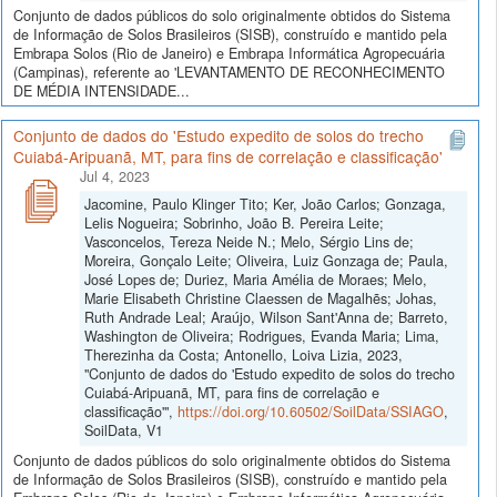
Conjunto de dados públicos do solo originalmente obtidos do Sistema
de Informação de Solos Brasileiros (SISB), construído e mantido pela
Embrapa Solos (Rio de Janeiro) e Embrapa Informática Agropecuária
(Campinas), referente ao 'LEVANTAMENTO DE RECONHECIMENTO
DE MÉDIA INTENSIDADE...
Conjunto de dados do 'Estudo expedito de solos do trecho
Cuiabá-Aripuanã, MT, para fins de correlação e classificação'
Jul 4, 2023
Jacomine, Paulo Klinger Tito; Ker, João Carlos; Gonzaga,
Lelis Nogueira; Sobrinho, João B. Pereira Leite;
Vasconcelos, Tereza Neide N.; Melo, Sérgio Lins de;
Moreira, Gonçalo Leite; Oliveira, Luiz Gonzaga de; Paula,
José Lopes de; Duriez, Maria Amélia de Moraes; Melo,
Marie Elisabeth Christine Claessen de Magalhẽs; Johas,
Ruth Andrade Leal; Araújo, Wilson Sant'Anna de; Barreto,
Washington de Oliveira; Rodrigues, Evanda Maria; Lima,
Therezinha da Costa; Antonello, Loiva Lizia, 2023,
"Conjunto de dados do 'Estudo expedito de solos do trecho
Cuiabá-Aripuanã, MT, para fins de correlação e
classificação'",
https://doi.org/10.60502/SoilData/SSIAGO
,
SoilData, V1
Conjunto de dados públicos do solo originalmente obtidos do Sistema
de Informação de Solos Brasileiros (SISB), construído e mantido pela