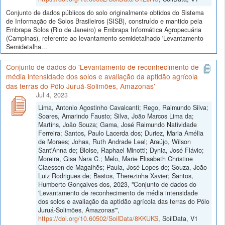
Conjunto de dados públicos do solo originalmente obtidos do Sistema
de Informação de Solos Brasileiros (SISB), construído e mantido pela
Embrapa Solos (Rio de Janeiro) e Embrapa Informática Agropecuária
(Campinas), referente ao levantamento semidetalhado 'Levantamento
Semidetalha...
Conjunto de dados do 'Levantamento de reconhecimento de
média intensidade dos solos e avaliação da aptidão agrícola
das terras do Pólo Juruá-Solimões, Amazonas'
Jul 4, 2023
Lima, Antonio Agostinho Cavalcanti; Rego, Raimundo Silva;
Soares, Amarindo Fausto; Silva, João Marcos Lima da;
Martins, João Souza; Gama, José Raimundo Natividade
Ferreira; Santos, Paulo Lacerda dos; Duriez, Maria Amélia
de Moraes; Johas, Ruth Andrade Leal; Araújo, Wilson
Sant'Anna de; Bloise, Raphael Minotti; Dynia, José Flávio;
Moreira, Gisa Nara C.; Melo, Marie Elisabeth Christine
Claessen de Magalhẽs; Paula, José Lopes de; Souza, João
Luiz Rodrigues de; Bastos, Therezinha Xavier; Santos,
Humberto Gonçalves dos, 2023, "Conjunto de dados do
'Levantamento de reconhecimento de média intensidade
dos solos e avaliação da aptidão agrícola das terras do Pólo
Juruá-Solimões, Amazonas'",
https://doi.org/10.60502/SoilData/8KKUKS
, SoilData, V1