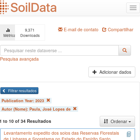
Ir
Alt
para
na
o
conteúdo
principal
E-mail de contato
Compartilhar
9,371
Métricas
Downloads
Pesquisa avançada
Adicionar dados
Filtrar resultados
Publication Year:
2023
Autor (Nome):
Paula, José Lopes de
1 to 10 of 34 Resultados
Ordenar
Levantamento expedito dos solos das Reservas Florestais
de Linhares e Sooretama no Estado do Espírito Santo