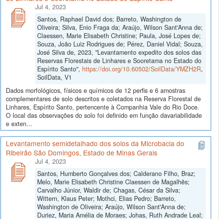
Jul 4, 2023
Santos, Raphael David dos; Barreto, Washington de
Oliveira; Silva, Enio Fraga da; Araújo, Wilson Sant'Anna de;
Claessen, Marie Elisabeth Christine; Paula, José Lopes de;
Souza, João Luiz Rodrigues de; Pérez, Daniel Vidal; Souza,
José Silva de, 2023, "Levantamento expedito dos solos das
Reservas Florestais de Linhares e Sooretama no Estado do
Espírito Santo",
https://doi.org/10.60502/SoilData/YMZH2R
,
SoilData, V1
Dados morfológicos, físicos e químicos de 12 perfis e 6 amostras
complementares de solo descritos e coletados na Reserva Florestal de
Linhares, Espírito Santo, pertencente à Companhia Vale do Rio Doce.
O local das observações do solo foi definido em função davariabilidade
e exten...
Levantamento semidetalhado dos solos da Microbacia do
Ribeirão São Domingos, Estado de Minas Gerais
Jul 4, 2023
Santos, Humberto Gonçalves dos; Calderano Filho, Braz;
Melo, Marie Elisabeth Christine Claessen de Magalhẽs;
Carvalho Júnior, Waldir de; Chagas, César da Silva;
Wittern, Klaus Peter; Mothci, Elias Pedro; Barreto,
Washington de Oliveira; Araújo, Wilson Sant'Anna de;
Duriez, Maria Amélia de Moraes; Johas, Ruth Andrade Leal;