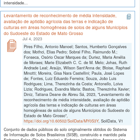
intensidade...
Levantamento de reconhecimento de média intensidade,
avaliação de aptidão agrícola das terras e indicação de
culturas em áreas homogêneas de solos de alguns Municípios
do Sudoeste do Estado de Mato Grosso
Jul 4, 2023
Pires Filho, Antonio Manoel; Santos, Humberto Gonçalves
dos; Mothci, Elias Pedro; Sobral Filho, Raimundo M.;
Fonseca, Osório Oscar Marques da; Duriez, Maria Amélia
de Moraes; Marie Elizabeth C. C. de M. Melo; Johas, Ruth
Andrade Leal; Araújo, Wilson Sant'Anna de; Bloise, Raphael
Minotti; Moreira, Gisa Nara Castellini; Paula, José Lopes
de; Fontes, Luiz Eduardo Ferreira; Souza, João Luis
Rodrigues; Lima, Therezinha da Costa; Antonello, Loiva
Lizia; Rodrigues, Evandra Maria; Bastos, Therezinha Xavier;
Diniz, Tatiana Deane de Abreu Sá, 2023, "Levantamento de
reconhecimento de média intensidade, avaliação de aptidão
agrícola das terras e indicação de culturas em áreas
homogêneas de solos de alguns Municípios do Sudoeste do
Estado de Mato Grosso",
https://doi.org/10.60502/SoilData/MY0S3Y
, SoilData, V1
Conjunto de dados públicos do solo originalmente obtidos do Sistema
de Informação de Solos Brasileiros (SISB), construído e mantido pela