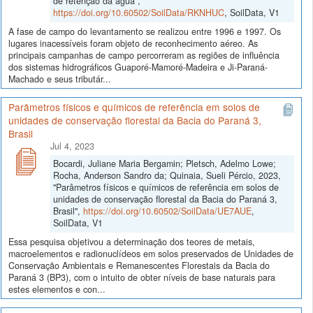
de retenção da água",
https://doi.org/10.60502/SoilData/RKNHUC
, SoilData, V1
A fase de campo do levantamento se realizou entre 1996 e 1997. Os
lugares inacessíveis foram objeto de reconhecimento aéreo. As
principais campanhas de campo percorreram as regiões de influência
dos sistemas hidrográficos Guaporé-Mamoré-Madeira e Ji-Paraná-
Machado e seus tributár...
Parâmetros físicos e químicos de referência em solos de
unidades de conservação florestal da Bacia do Paraná 3,
Brasil
Jul 4, 2023
Bocardi, Juliane Maria Bergamin; Pletsch, Adelmo Lowe;
Rocha, Anderson Sandro da; Quinaia, Sueli Pércio, 2023,
"Parâmetros físicos e químicos de referência em solos de
unidades de conservação florestal da Bacia do Paraná 3,
Brasil",
https://doi.org/10.60502/SoilData/UE7AUE
,
SoilData, V1
Essa pesquisa objetivou a determinação dos teores de metais,
macroelementos e radionuclídeos em solos preservados de Unidades de
Conservação Ambientais e Remanescentes Florestais da Bacia do
Paraná 3 (BP3), com o intuito de obter níveis de base naturais para
estes elementos e con...