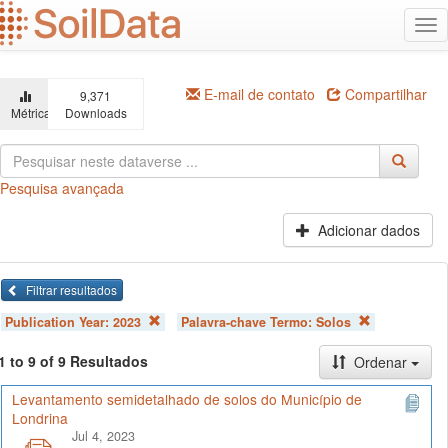
Ir
Alt
para
na
o
conteúdo
principal
E-mail de contato
Compartilhar
9,371
Métricas
Downloads
Pesquisa avançada
Adicionar dados
Filtrar resultados
Publication Year:
2023
Palavra-chave Termo:
Solos
1 to 9 of 9 Resultados
Ordenar
Levantamento semidetalhado de solos do Município de
Londrina
Jul 4, 2023