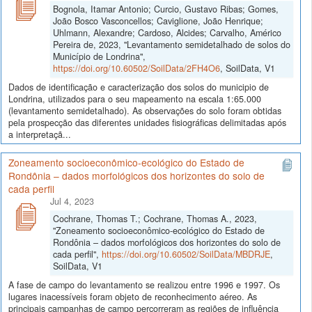
Bognola, Itamar Antonio; Curcio, Gustavo Ribas; Gomes,
João Bosco Vasconcellos; Caviglione, João Henrique;
Uhlmann, Alexandre; Cardoso, Alcides; Carvalho, Américo
Pereira de, 2023, "Levantamento semidetalhado de solos do
Município de Londrina",
https://doi.org/10.60502/SoilData/2FH4O6
, SoilData, V1
Dados de identificação e caracterização dos solos do municipio de
Londrina, utilizados para o seu mapeamento na escala 1:65.000
(levantamento semidetalhado). As observações do solo foram obtidas
pela prospecção das diferentes unidades fisiográficas delimitadas após
a interpretaçã...
Zoneamento socioeconômico-ecológico do Estado de
Rondônia – dados morfológicos dos horizontes do solo de
cada perfil
Jul 4, 2023
Cochrane, Thomas T.; Cochrane, Thomas A., 2023,
"Zoneamento socioeconômico-ecológico do Estado de
Rondônia – dados morfológicos dos horizontes do solo de
cada perfil",
https://doi.org/10.60502/SoilData/MBDRJE
,
SoilData, V1
A fase de campo do levantamento se realizou entre 1996 e 1997. Os
lugares inacessíveis foram objeto de reconhecimento aéreo. As
principais campanhas de campo percorreram as regiões de influência