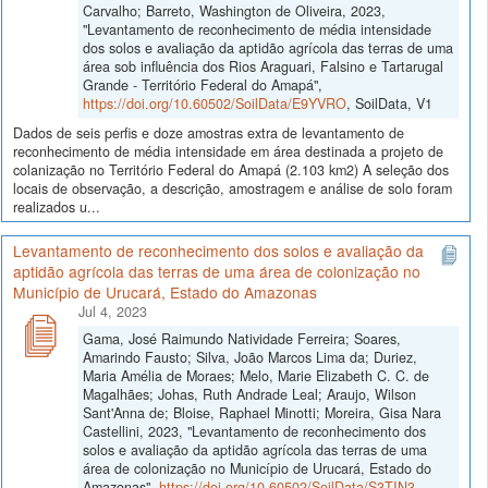
Carvalho; Barreto, Washington de Oliveira, 2023,
"Levantamento de reconhecimento de média intensidade
dos solos e avaliação da aptidão agrícola das terras de uma
área sob influência dos Rios Araguari, Falsino e Tartarugal
Grande - Território Federal do Amapá",
https://doi.org/10.60502/SoilData/E9YVRO
, SoilData, V1
Dados de seis perfis e doze amostras extra de levantamento de
reconhecimento de média intensidade em área destinada a projeto de
colanização no Território Federal do Amapá (2.103 km2) A seleção dos
locais de observação, a descrição, amostragem e análise de solo foram
realizados u...
Levantamento de reconhecimento dos solos e avaliação da
aptidão agrícola das terras de uma área de colonização no
Município de Urucará, Estado do Amazonas
Jul 4, 2023
Gama, José Raimundo Natividade Ferreira; Soares,
Amarindo Fausto; Silva, João Marcos Lima da; Duriez,
Maria Amélia de Moraes; Melo, Marie Elizabeth C. C. de
Magalhães; Johas, Ruth Andrade Leal; Araujo, Wilson
Sant'Anna de; Bloise, Raphael Minotti; Moreira, Gisa Nara
Castellini, 2023, "Levantamento de reconhecimento dos
solos e avaliação da aptidão agrícola das terras de uma
área de colonização no Município de Urucará, Estado do
Amazonas",
https://doi.org/10.60502/SoilData/S3TIN3
,