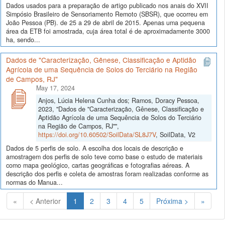
Dados usados para a preparação de artigo publicado nos anais do XVII
Simpósio Brasileiro de Sensoriamento Remoto (SBSR), que ocorreu em
João Pessoa (PB). de 25 a 29 de abril de 2015. Apenas uma pequena
área da ETB foi amostrada, cuja área total é de aproximadamente 3000
ha, sendo...
Dados de "Caracterização, Gênese, Classificação e Aptidão
Agrícola de uma Sequência de Solos do Terciário na Região
de Campos, RJ"
May 17, 2024
Anjos, Lúcia Helena Cunha dos; Ramos, Doracy Pessoa,
2023, "Dados de "Caracterização, Gênese, Classificação e
Aptidão Agrícola de uma Sequência de Solos do Terciário
na Região de Campos, RJ"",
https://doi.org/10.60502/SoilData/SL8J7V
, SoilData, V2
Dados de 5 perfis de solo. A escolha dos locais de descrição e
amostragem dos perfis de solo teve como base o estudo de materiais
como mapa geológico, cartas geográficas e fotografias aéreas. A
descrição dos perfis e coleta de amostras foram realizadas conforme as
normas do Manua...
(Atual)
«
< Anterior
1
2
3
4
5
Próxima >
»