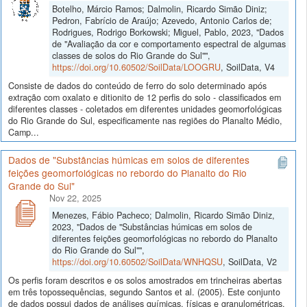
Botelho, Márcio Ramos; Dalmolin, Ricardo Simão Diniz;
Pedron, Fabrício de Araújo; Azevedo, Antonio Carlos de;
Rodrigues, Rodrigo Borkowski; Miguel, Pablo, 2023, "Dados
de "Avaliação da cor e comportamento espectral de algumas
classes de solos do Rio Grande do Sul"",
https://doi.org/10.60502/SoilData/LOOGRU
, SoilData, V4
Consiste de dados do conteúdo de ferro do solo determinado após
extração com oxalato e ditionito de 12 perfis do solo - classificados em
diferentes classes - coletados em diferentes unidades geomorfológicas
do Rio Grande do Sul, especificamente nas regiões do Planalto Médio,
Camp...
Dados de "Substâncias húmicas em solos de diferentes
feições geomorfológicas no rebordo do Planalto do Rio
Grande do Sul"
Nov 22, 2025
Menezes, Fábio Pacheco; Dalmolin, Ricardo Simão Diniz,
2023, "Dados de "Substâncias húmicas em solos de
diferentes feições geomorfológicas no rebordo do Planalto
do Rio Grande do Sul"",
https://doi.org/10.60502/SoilData/WNHQSU
, SoilData, V2
Os perfis foram descritos e os solos amostrados em trincheiras abertas
em três topossequências, segundo Santos et al. (2005). Este conjunto
de dados possui dados de análises químicas, físicas e granulométricas,