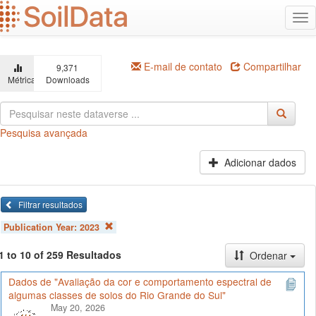
Ir
Alt
para
na
o
conteúdo
principal
E-mail de contato
Compartilhar
9,371
Métricas
Downloads
Pesquisa avançada
Adicionar dados
Filtrar resultados
Publication Year:
2023
1 to 10 of 259 Resultados
Ordenar
Dados de "Avaliação da cor e comportamento espectral de
algumas classes de solos do Rio Grande do Sul"
May 20, 2026