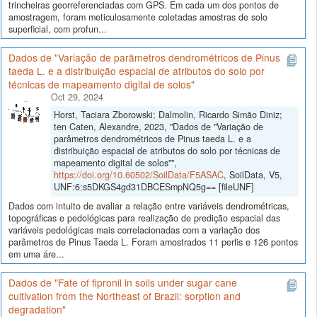
trincheiras georreferenciadas com GPS. Em cada um dos pontos de
amostragem, foram meticulosamente coletadas amostras de solo
superficial, com profun...
Dados de "Variação de parâmetros dendrométricos de Pinus
taeda L. e a distribuição espacial de atributos do solo por
técnicas de mapeamento digital de solos"
Oct 29, 2024
Horst, Taciara Zborowski; Dalmolin, Ricardo Simão Diniz;
ten Caten, Alexandre, 2023, "Dados de "Variação de
parâmetros dendrométricos de Pinus taeda L. e a
distribuição espacial de atributos do solo por técnicas de
mapeamento digital de solos"",
https://doi.org/10.60502/SoilData/F5ASAC
, SoilData, V5,
UNF:6:s5DKGS4gd31DBCESmpNQ5g== [fileUNF]
Dados com intuito de avaliar a relação entre variáveis dendrométricas,
topográficas e pedológicas para realização de predição espacial das
variáveis pedológicas mais correlacionadas com a variação dos
parâmetros de Pinus Taeda L. Foram amostrados 11 perfis e 126 pontos
em uma áre...
Dados de "Fate of fipronil in soils under sugar cane
cultivation from the Northeast of Brazil: sorption and
degradation"