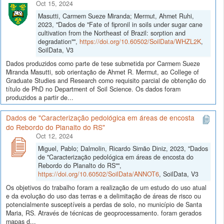
Oct 15, 2024
Masutti, Carmem Sueze Miranda; Mermut, Ahmet Ruhi,
2023, "Dados de "Fate of fipronil in soils under sugar cane
cultivation from the Northeast of Brazil: sorption and
degradation"",
https://doi.org/10.60502/SoilData/WHZL2K
,
SoilData, V3
Dados produzidos como parte de tese submetida por Carmem Sueze
Miranda Masutti, sob orientação de Ahmet R. Mermut, ao College of
Graduate Studies and Research como requisito parcial de obtenção do
título de PhD no Department of Soil Science. Os dados foram
produzidos a partir de...
Dados de "Caracterização pedológica em áreas de encosta
do Rebordo do Planalto do RS"
Oct 12, 2024
Miguel, Pablo; Dalmolin, Ricardo Simão Diniz, 2023, "Dados
de "Caracterização pedológica em áreas de encosta do
Rebordo do Planalto do RS"",
https://doi.org/10.60502/SoilData/ANNOT6
, SoilData, V3
Os objetivos do trabalho foram a realização de um estudo do uso atual
e da evolução do uso das terras e a delimitação de áreas de risco ou
potencialmente susceptíveis a perdas de solo, no município de Santa
Maria, RS. Através de técnicas de geoprocessamento. foram gerados
mapas d...