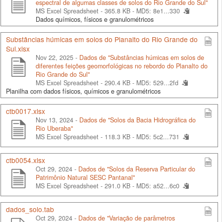
espectral de algumas classes de solos do Rio Grande do Sul"
MS Excel Spreadsheet - 365.8 KB -
MD5: 8e1...330
Dados químicos, físicos e granulométricos
Substâncias húmicas em solos do Planalto do Rio Grande do
Sul.xlsx
Nov 22, 2025 -
Dados de "Substâncias húmicas em solos de
diferentes feições geomorfológicas no rebordo do Planalto do
Rio Grande do Sul"
MS Excel Spreadsheet - 290.4 KB -
MD5: 529...2fd
Planilha com dados físicos, químicos e granulométricos
ctb0017.xlsx
Nov 13, 2024 -
Dados de "Solos da Bacia Hidrográfica do
Rio Uberaba"
MS Excel Spreadsheet - 118.3 KB -
MD5: 5c2...731
ctb0054.xlsx
Oct 29, 2024 -
Dados de "Solos da Reserva Particular do
Patrimônio Natural SESC Pantanal"
MS Excel Spreadsheet - 291.0 KB -
MD5: a52...6c0
dados_solo.tab
Oct 29, 2024 -
Dados de "Variação de parâmetros