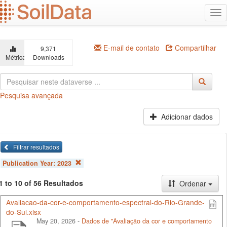
Ir
Alt
para
na
o
conteúdo
principal
E-mail de contato
Compartilhar
9,371
Métricas
Downloads
Pesquisa avançada
Adicionar dados
Filtrar resultados
Publication Year:
2023
1 to 10 of 56 Resultados
Ordenar
Avaliacao-da-cor-e-comportamento-espectral-do-Rio-Grande-
do-Sul.xlsx
May 20, 2026 -
Dados de "Avaliação da cor e comportamento