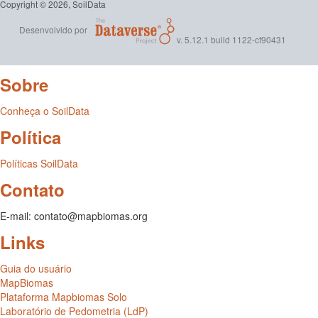
Copyright © 2026, SoilData
Desenvolvido por
v. 5.12.1 build 1122-cf90431
Sobre
Conheça o SoilData
Política
Políticas SoilData
Contato
E-mail: contato@mapbiomas.org
Links
Guia do usuário
MapBiomas
Plataforma Mapbiomas Solo
Laboratório de Pedometria (LdP)