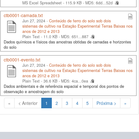
MS Excel Spreadsheet - 115.9 KB -
MD5: 6dd...52d
ctb0001-camada.txt
Jun 27, 2024 -
Conteúdo de ferro do solo sob dois
sistemas de cultivo na Estação Experimental Terras Baixas nos
anos de 2012 e 2013
Plain Text - 11.0 KB -
MD5: 651...887
Dados químicos e físicos das amostras obtidas de camadas e horizontes
do solo
ctb0001-evento.txt
Jun 27, 2024 -
Conteúdo de ferro do solo sob dois
sistemas de cultivo na Estação Experimental Terras Baixas nos
anos de 2012 e 2013
Plain Text - 36.6 KB -
MD5: 4ca...0ea
Dados ambientais e de referência espacial e temporal dos pontos de
observação e amostragem do solo
(Atual)
«
< Anterior
1
2
3
4
5
Próxima >
»