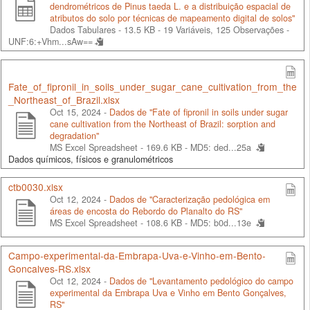
dendrométricos de Pinus taeda L. e a distribuição espacial de
atributos do solo por técnicas de mapeamento digital de solos"
Dados Tabulares - 13.5 KB
- 19 Variáveis, 125 Observações -
UNF:6:+Vhm...sAw==
Fate_of_fipronil_in_soils_under_sugar_cane_cultivation_from_the
_Northeast_of_Brazil.xlsx
Oct 15, 2024 -
Dados de "Fate of fipronil in soils under sugar
cane cultivation from the Northeast of Brazil: sorption and
degradation"
MS Excel Spreadsheet - 169.6 KB -
MD5: ded...25a
Dados químicos, físicos e granulométricos
ctb0030.xlsx
Oct 12, 2024 -
Dados de "Caracterização pedológica em
áreas de encosta do Rebordo do Planalto do RS"
MS Excel Spreadsheet - 108.6 KB -
MD5: b0d...13e
Campo-experimental-da-Embrapa-Uva-e-Vinho-em-Bento-
Goncalves-RS.xlsx
Oct 12, 2024 -
Dados de "Levantamento pedológico do campo
experimental da Embrapa Uva e Vinho em Bento Gonçalves,
RS"