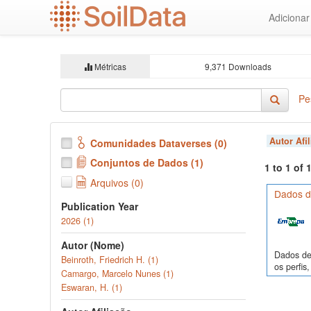
Ir
Adiciona
para
o
conteúdo
principal
Métricas
9,371 Downloads
Pe
Autor Afi
Comunidades Dataverses (0)
Conjuntos de Dados (1)
1 to 1 of
Arquivos (0)
Dados de
Publication Year
2026 (1)
Autor (Nome)
Dados de 
Beinroth, Friedrich H. (1)
os perfi
Camargo, Marcelo Nunes (1)
Eswaran, H. (1)