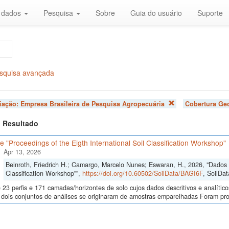
r dados
Pesquisa
Sobre
Guia do usuário
Suporte
squisa avançada
liação:
Empresa Brasileira de Pesquisa Agropecuária
Cobertura Geo
 1 Resultado
 "Proceedings of the Eigth International Soil Classification Workshop"
Apr 13, 2026
Beinroth, Friedrich H.; Camargo, Marcelo Nunes; Eswaran, H., 2026, "Dados d
Classification Workshop"",
https://doi.org/10.60502/SoilData/BAGI6F
, SoilDat
23 perfis e 171 camadas/horizontes de solo cujos dados descritivos e analític
s, dois conjuntos de análises se originaram de amostras emparelhadas Foram p