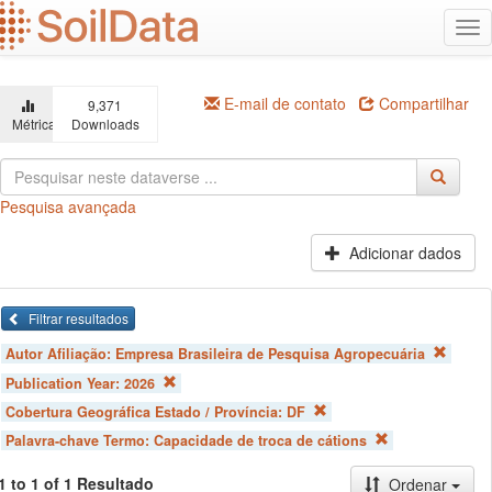
Ir
Alt
para
na
o
conteúdo
principal
E-mail de contato
Compartilhar
9,371
Métricas
Downloads
Pesquisa avançada
Adicionar dados
Filtrar resultados
Autor Afiliação:
Empresa Brasileira de Pesquisa Agropecuária
Publication Year:
2026
Cobertura Geográfica Estado / Província:
DF
Palavra-chave Termo:
Capacidade de troca de cátions
1 to 1 of 1 Resultado
Ordenar