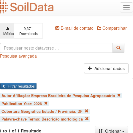
Ir
Alt
para
na
o
conteúdo
principal
E-mail de contato
Compartilhar
9,371
Métricas
Downloads
Pesquisa avançada
Adicionar dados
Filtrar resultados
Autor Afiliação:
Empresa Brasileira de Pesquisa Agropecuária
Publication Year:
2026
Cobertura Geográfica Estado / Província:
DF
Palavra-chave Termo:
Descrição morfológica
1 to 1 of 1 Resultado
Ordenar