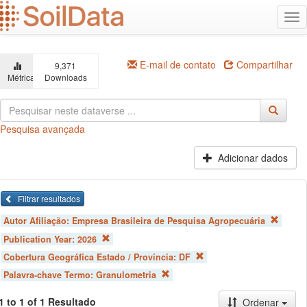
Ir
Alt
para
na
o
conteúdo
principal
E-mail de contato
Compartilhar
9,371
Métricas
Downloads
Pesquisa avançada
Adicionar dados
Filtrar resultados
Autor Afiliação:
Empresa Brasileira de Pesquisa Agropecuária
Publication Year:
2026
Cobertura Geográfica Estado / Província:
DF
Palavra-chave Termo:
Granulometria
1 to 1 of 1 Resultado
Ordenar