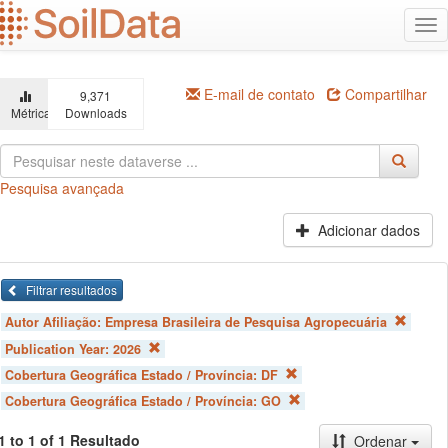
Ir
Alt
para
na
o
conteúdo
principal
E-mail de contato
Compartilhar
9,371
Métricas
Downloads
Pesquisa avançada
Adicionar dados
Filtrar resultados
Autor Afiliação:
Empresa Brasileira de Pesquisa Agropecuária
Publication Year:
2026
Cobertura Geográfica Estado / Província:
DF
Cobertura Geográfica Estado / Província:
GO
1 to 1 of 1 Resultado
Ordenar