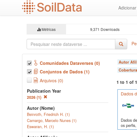
Ir
Adiciona
para
o
conteúdo
principal
Métricas
9,371 Downloads
Pe
Autor Afi
Comunidades Dataverses (0)
Cobertura
Conjuntos de Dados (1)
Arquivos (0)
1 to 1 of
Publication Year
Dados de
2026 (1)
Autor (Nome)
Beinroth, Friedrich H. (1)
Dados de 
Camargo, Marcelo Nunes (1)
os perfi
Eswaran, H. (1)