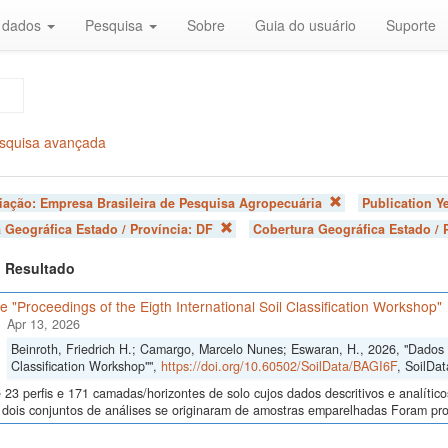
r dados
Pesquisa
Sobre
Guia do usuário
Suporte
squisa avançada
liação:
Empresa Brasileira de Pesquisa Agropecuária
Publication Y
 Geográfica Estado / Província:
DF
Cobertura Geográfica Estado / 
 1 Resultado
 "Proceedings of the Eigth International Soil Classification Workshop"
Apr 13, 2026
Beinroth, Friedrich H.; Camargo, Marcelo Nunes; Eswaran, H., 2026, "Dados d
Classification Workshop"",
https://doi.org/10.60502/SoilData/BAGI6F
, SoilDat
23 perfis e 171 camadas/horizontes de solo cujos dados descritivos e analític
s, dois conjuntos de análises se originaram de amostras emparelhadas Foram p