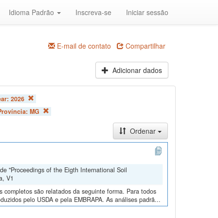
Idioma Padrão
Inscreva-se
Iniciar sessão
E-mail de contato
Compartilhar
Adicionar dados
ear:
2026
Província:
MG
Ordenar
e "Proceedings of the Eigth International Soil
a, V1
os completos são relatados da seguinte forma. Para todos
roduzidos pelo USDA e pela EMBRAPA. As análises padrã...