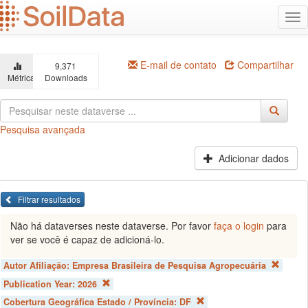
Ir
Alt
para
na
o
conteúdo
principal
E-mail de contato
Compartilhar
9,371
Métricas
Downloads
Pesquisa avançada
Adicionar dados
Filtrar resultados
Não há dataverses neste dataverse. Por favor
faça o login
para
ver se você é capaz de adicioná-lo.
Autor Afiliação:
Empresa Brasileira de Pesquisa Agropecuária
Publication Year:
2026
Cobertura Geográfica Estado / Província:
DF