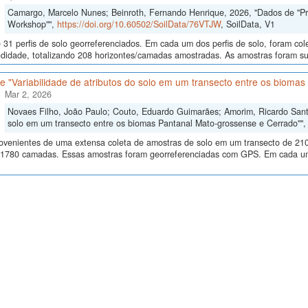
Camargo, Marcelo Nunes; Beinroth, Fernando Henrique, 2026, "Dados de "Proce
Workshop"",
https://doi.org/10.60502/SoilData/76VTJW
, SoilData, V1
 31 perfis de solo georreferenciados. Em cada um dos perfis de solo, foram c
didade, totalizando 208 horizontes/camadas amostradas. As amostras foram sub
 "Variabilidade de atributos do solo em um transecto entre os bioma
Mar 2, 2026
Novaes Filho, João Paulo; Couto, Eduardo Guimarães; Amorim, Ricardo Santos
solo em um transecto entre os biomas Pantanal Mato-grossense e Cerrado""
ovenientes de uma extensa coleta de amostras de solo em um transecto de 210
 1780 camadas. Essas amostras foram georreferenciadas com GPS. Em cada um