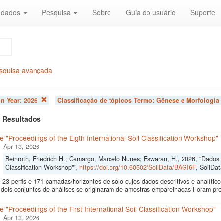
r dados
Pesquisa
Sobre
Guia do usuário
Suporte
squisa avançada
on Year:
2026
Classificação de tópicos Termo:
Gênese e Morfologia
 3 Resultados
 "Proceedings of the Eigth International Soil Classification Workshop"
Apr 13, 2026
Beinroth, Friedrich H.; Camargo, Marcelo Nunes; Eswaran, H., 2026, "Dados d
Classification Workshop"",
https://doi.org/10.60502/SoilData/BAGI6F
, SoilDat
23 perfis e 171 camadas/horizontes de solo cujos dados descritivos e analític
s, dois conjuntos de análises se originaram de amostras emparelhadas Foram p
 "Proceedings of the First International Soil Classification Workshop"
Apr 13, 2026