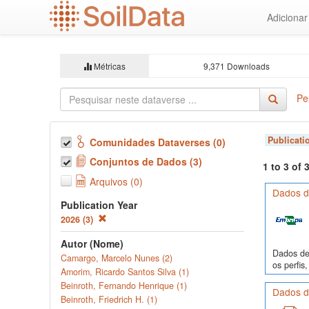
Ir
Adiciona
para
o
conteúdo
principal
Métricas
9,371 Downloads
Pe
Publicati
Comunidades Dataverses (0)
Conjuntos de Dados (3)
1 to 3 of
Arquivos (0)
Dados de
Publication Year
2026 (3)
Autor (Nome)
Dados de 
Camargo, Marcelo Nunes (2)
os perfi
Amorim, Ricardo Santos Silva (1)
Beinroth, Fernando Henrique (1)
Dados de
Beinroth, Friedrich H. (1)