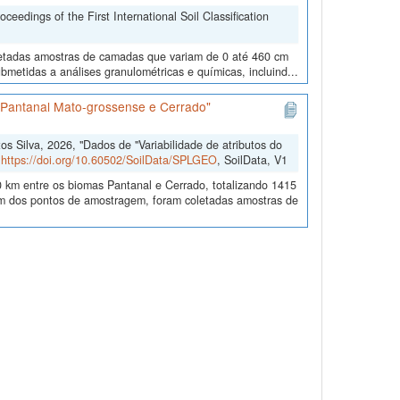
edings of the First International Soil Classification
oletadas amostras de camadas que variam de 0 até 460 cm
metidas a análises granulométricas e químicas, incluind...
s Pantanal Mato-grossense e Cerrado"
 Silva, 2026, "Dados de "Variabilidade de atributos do
,
https://doi.org/10.60502/SoilData/SPLGEO
, SoilData, V1
 km entre os biomas Pantanal e Cerrado, totalizando 1415
 dos pontos de amostragem, foram coletadas amostras de