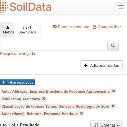
Ir
Alt
para
na
o
conteúdo
principal
E-mail de contato
Compartilhar
9,371
Métricas
Downloads
Pesquisa avançada
Adicionar dados
Filtrar resultados
Autor Afiliação:
Empresa Brasileira de Pesquisa Agropecuária
Publication Year:
2026
Classificação de tópicos Termo:
Gênese e Morfologia do Solo
Autor (Nome):
Beinroth, Fernando Henrique
1 to 1 of 1 Resultado
Ordenar