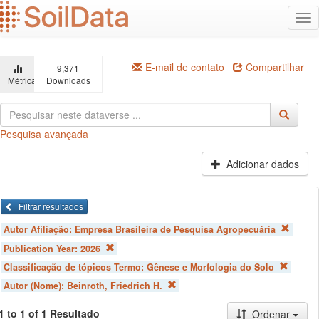
Ir
Alt
para
na
o
conteúdo
principal
E-mail de contato
Compartilhar
9,371
Métricas
Downloads
Pesquisa avançada
Adicionar dados
Filtrar resultados
Autor Afiliação:
Empresa Brasileira de Pesquisa Agropecuária
Publication Year:
2026
Classificação de tópicos Termo:
Gênese e Morfologia do Solo
Autor (Nome):
Beinroth, Friedrich H.
1 to 1 of 1 Resultado
Ordenar