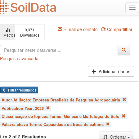
Ir
Alt
para
na
o
conteúdo
principal
E-mail de contato
Compartilhar
9,371
Métricas
Downloads
Pesquisa avançada
Adicionar dados
Filtrar resultados
Autor Afiliação:
Empresa Brasileira de Pesquisa Agropecuária
Publication Year:
2026
Classificação de tópicos Termo:
Gênese e Morfologia do Solo
Palavra-chave Termo:
Capacidade de troca de cátions
1 to 2 of 2 Resultados
Ordenar