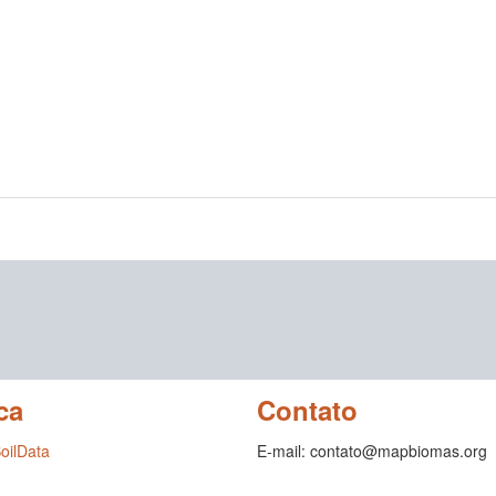
ca
Contato
SoilData
E-mail: contato@mapbiomas.org