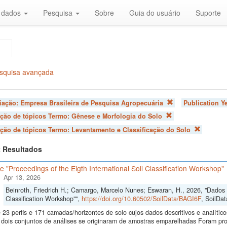
r dados
Pesquisa
Sobre
Guia do usuário
Suporte
squisa avançada
liação:
Empresa Brasileira de Pesquisa Agropecuária
Publication Y
ação de tópicos Termo:
Gênese e Morfologia do Solo
ação de tópicos Termo:
Levantamento e Classificação do Solo
 2 Resultados
 "Proceedings of the Eigth International Soil Classification Workshop"
Apr 13, 2026
Beinroth, Friedrich H.; Camargo, Marcelo Nunes; Eswaran, H., 2026, "Dados d
Classification Workshop"",
https://doi.org/10.60502/SoilData/BAGI6F
, SoilDat
23 perfis e 171 camadas/horizontes de solo cujos dados descritivos e analític
s, dois conjuntos de análises se originaram de amostras emparelhadas Foram p