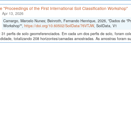
 "Proceedings of the First International Soil Classification Workshop"
Apr 13, 2026
Camargo, Marcelo Nunes; Beinroth, Fernando Henrique, 2026, "Dados de "Proce
Workshop"",
https://doi.org/10.60502/SoilData/76VTJW
, SoilData, V1
 31 perfis de solo georreferenciados. Em cada um dos perfis de solo, foram c
didade, totalizando 208 horizontes/camadas amostradas. As amostras foram sub