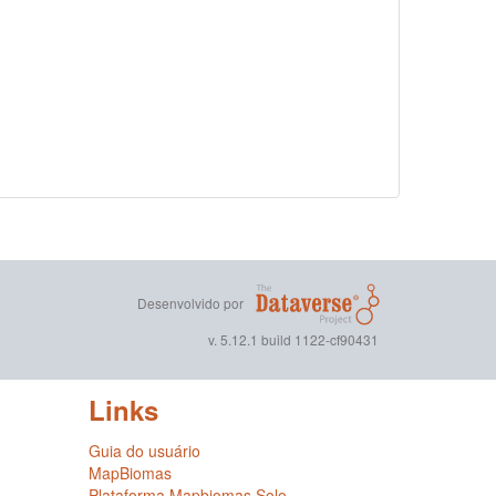
Desenvolvido por
v. 5.12.1 build 1122-cf90431
Links
Guia do usuário
MapBiomas
Plataforma Mapbiomas Solo