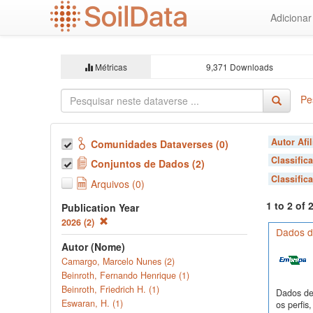
Ir
Adiciona
para
o
conteúdo
principal
Métricas
9,371 Downloads
Pe
Autor Afi
Comunidades Dataverses (0)
Classific
Conjuntos de Dados (2)
Classific
Arquivos (0)
1 to 2 of
Publication Year
2026 (2)
Dados de
Autor (Nome)
Camargo, Marcelo Nunes (2)
Beinroth, Fernando Henrique (1)
Beinroth, Friedrich H. (1)
Dados de 
Eswaran, H. (1)
os perfi