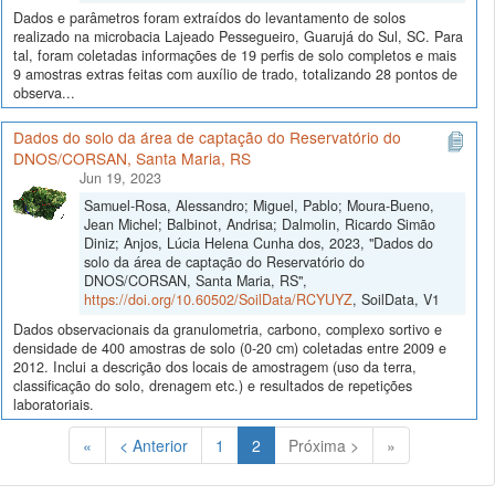
Dados e parâmetros foram extraídos do levantamento de solos
realizado na microbacia Lajeado Pessegueiro, Guarujá do Sul, SC. Para
tal, foram coletadas informações de 19 perfis de solo completos e mais
9 amostras extras feitas com auxílio de trado, totalizando 28 pontos de
observa...
Dados do solo da área de captação do Reservatório do
DNOS/CORSAN, Santa Maria, RS
Jun 19, 2023
Samuel-Rosa, Alessandro; Miguel, Pablo; Moura-Bueno,
Jean Michel; Balbinot, Andrisa; Dalmolin, Ricardo Simão
Diniz; Anjos, Lúcia Helena Cunha dos, 2023, "Dados do
solo da área de captação do Reservatório do
DNOS/CORSAN, Santa Maria, RS",
https://doi.org/10.60502/SoilData/RCYUYZ
, SoilData, V1
Dados observacionais da granulometria, carbono, complexo sortivo e
densidade de 400 amostras de solo (0-20 cm) coletadas entre 2009 e
2012. Inclui a descrição dos locais de amostragem (uso da terra,
classificação do solo, drenagem etc.) e resultados de repetições
laboratoriais.
(Atual)
«
< Anterior
1
2
Próxima >
»