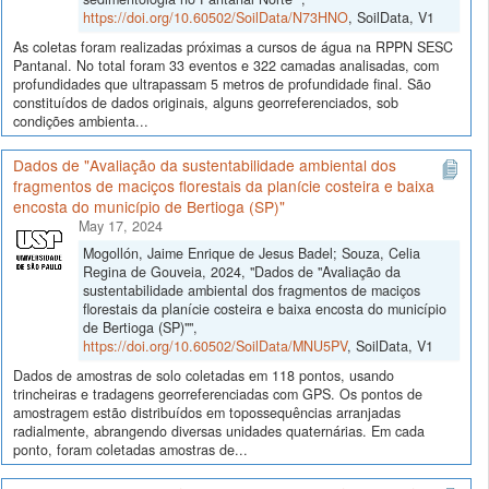
https://doi.org/10.60502/SoilData/N73HNO
, SoilData, V1
As coletas foram realizadas próximas a cursos de água na RPPN SESC
Pantanal. No total foram 33 eventos e 322 camadas analisadas, com
profundidades que ultrapassam 5 metros de profundidade final. São
constituídos de dados originais, alguns georreferenciados, sob
condições ambienta...
Dados de "Avaliação da sustentabilidade ambiental dos
fragmentos de maciços florestais da planície costeira e baixa
encosta do município de Bertioga (SP)"
May 17, 2024
Mogollón, Jaime Enrique de Jesus Badel; Souza, Celia
Regina de Gouveia, 2024, "Dados de "Avaliação da
sustentabilidade ambiental dos fragmentos de maciços
florestais da planície costeira e baixa encosta do município
de Bertioga (SP)"",
https://doi.org/10.60502/SoilData/MNU5PV
, SoilData, V1
Dados de amostras de solo coletadas em 118 pontos, usando
trincheiras e tradagens georreferenciadas com GPS. Os pontos de
amostragem estão distribuídos em topossequências arranjadas
radialmente, abrangendo diversas unidades quaternárias. Em cada
ponto, foram coletadas amostras de...