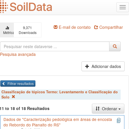
Ir
Alt
para
na
o
conteúdo
principal
E-mail de contato
Compartilhar
9,371
Métricas
Downloads
Pesquisa avançada
Adicionar dados
Filtrar resultados
Classificação de tópicos Termo:
Levantamento e Classificação do
Solo
11 to 18 of 18 Resultados
Ordenar
Dados de "Caracterização pedológica em áreas de encosta
do Rebordo do Planalto do RS"