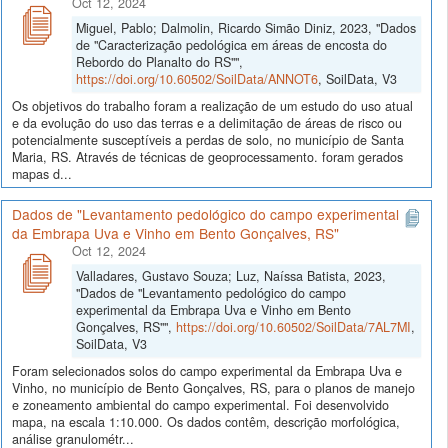
Oct 12, 2024
Miguel, Pablo; Dalmolin, Ricardo Simão Diniz, 2023, "Dados
de "Caracterização pedológica em áreas de encosta do
Rebordo do Planalto do RS"",
https://doi.org/10.60502/SoilData/ANNOT6
, SoilData, V3
Os objetivos do trabalho foram a realização de um estudo do uso atual
e da evolução do uso das terras e a delimitação de áreas de risco ou
potencialmente susceptíveis a perdas de solo, no município de Santa
Maria, RS. Através de técnicas de geoprocessamento. foram gerados
mapas d...
Dados de "Levantamento pedológico do campo experimental
da Embrapa Uva e Vinho em Bento Gonçalves, RS"
Oct 12, 2024
Valladares, Gustavo Souza; Luz, Naíssa Batista, 2023,
"Dados de "Levantamento pedológico do campo
experimental da Embrapa Uva e Vinho em Bento
Gonçalves, RS"",
https://doi.org/10.60502/SoilData/7AL7MI
,
SoilData, V3
Foram selecionados solos do campo experimental da Embrapa Uva e
Vinho, no município de Bento Gonçalves, RS, para o planos de manejo
e zoneamento ambiental do campo experimental. Foi desenvolvido
mapa, na escala 1:10.000. Os dados contêm, descrição morfológica,
análise granulométr...