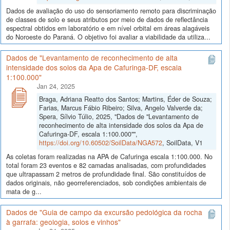
Dados de avaliação do uso do sensoriamento remoto para discriminação
de classes de solo e seus atributos por meio de dados de reflectância
espectral obtidos em laboratório e em nível orbital em áreas alagáveis
do Noroeste do Paraná. O objetivo foi avaliar a viabilidade da utiliza...
Dados de "Levantamento de reconhecimento de alta
intensidade dos solos da Apa de Cafuringa-DF, escala
1:100.000"
Jan 24, 2025
Braga, Adriana Reatto dos Santos; Martins, Éder de Souza;
Farias, Marcus Fábio Ribeiro; Silva, Angelo Valverde da;
Spera, Sílvio Túlio, 2025, "Dados de "Levantamento de
reconhecimento de alta intensidade dos solos da Apa de
Cafuringa-DF, escala 1:100.000"",
https://doi.org/10.60502/SoilData/NGA572
, SoilData, V1
As coletas foram realizadas na APA de Cafuringa escala 1:100.000. No
total foram 23 eventos e 82 camadas analisadas, com profundidades
que ultrapassam 2 metros de profundidade final. São constituídos de
dados originais, não georreferenciados, sob condições ambientais de
mata de g...
Dados de "Guia de campo da excursão pedológica da rocha
à garrafa: geologia, solos e vinhos"