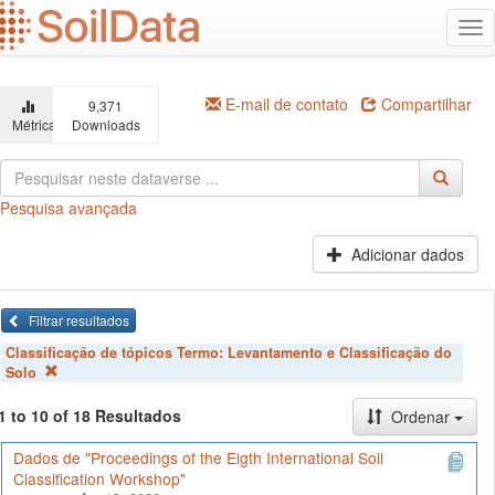
Ir
Alt
para
na
o
conteúdo
principal
E-mail de contato
Compartilhar
9,371
Métricas
Downloads
Pesquisa avançada
Adicionar dados
Filtrar resultados
Classificação de tópicos Termo:
Levantamento e Classificação do
Solo
1 to 10 of 18 Resultados
Ordenar
Dados de "Proceedings of the Eigth International Soil
Classification Workshop"