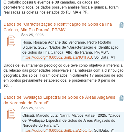
O trabalho possui 8 eventos e 38 camadas, os dados são
georreferenciados, os dados possuem análise física e quimica, foram
realizadas as coletas nos estados do RJ, MA e PR.
Dados de "Caracterização e Identificação de Solos da Ilha
Carioca, Alto Rio Paraná, PR/MS"
Sep 25, 2025
Rosa, Rosalba Adriane da; Vendrame, Pedro Rodolfo
Siqueira, 2025, "Dados de "Caracterização e Identificação
de Solos da Ilha Carioca, Alto Rio Paraná, PR/MS"",
https://doi.org/10.60502/SoilData/IO1FAB
, SoilData, V1
Dados de levantamento pedológico que teve como objetivo a inferência
da relação das propriedades observáveis na natureza com a distribuição
geográfica dos solos. Foram coletados inicialmente 17 amostras de solo
em pontos previamente estabelecidos, e posteriormente 6 perfis de
sol...
Dados de "Avaliação Espectral de Solos de Áreas Alagáveis
do Noroeste do Paraná"
Sep 25, 2025
Chicati, Marcelo Luiz; Nanni, Marcos Rafael, 2025, "Dados
de "Avaliação Espectral de Solos de Áreas Alagáveis do
Noroeste do Paraná"",
https://doi.org/10.60502/SoilData/ZI0QIO
, SoilData, V1