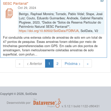
SESC Pantanal"
Oct 29, 2024
Beirigo, Raphael Moreira; Torrado, Pablo Vidal; Stape, José
Luiz; Couto, Eduardo Guimarães; Andrade, Gabriel Ramatis
Plugiese, 2023, "Dados de "Solos da Reserva Particular do
Patrimônio Natural SESC Pantanal"",
https://doi.org/10.60502/SoilData/FDBVUA
, SoilData, V2
Foi conduzida uma extensa coleta de amostras de solo em um total de
47 pontos de pesquisa. Essas amostras foram obtidas por meio de
trincheiras georreferenciadas com GPS. Em cada um dos pontos de
amostragem, foram meticulosamente coletadas amostras de solo
superficial, com profun...
(Atual)
«
< Anterior
1
2
Próxima >
»
Copyright © 2026, SoilData
Desenvolvido por
v. 5.12.1 build 1122-cf90431