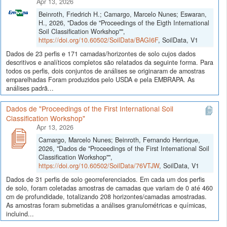
Apr 13, 2026
Beinroth, Friedrich H.; Camargo, Marcelo Nunes; Eswaran,
H., 2026, "Dados de "Proceedings of the Eigth International
Soil Classification Workshop"",
https://doi.org/10.60502/SoilData/BAGI6F
, SoilData, V1
Dados de 23 perfis e 171 camadas/horizontes de solo cujos dados
descritivos e analíticos completos são relatados da seguinte forma. Para
todos os perfis, dois conjuntos de análises se originaram de amostras
emparelhadas Foram produzidos pelo USDA e pela EMBRAPA. As
análises padrã...
Dados de "Proceedings of the First International Soil
Classification Workshop"
Apr 13, 2026
Camargo, Marcelo Nunes; Beinroth, Fernando Henrique,
2026, "Dados de "Proceedings of the First International Soil
Classification Workshop"",
https://doi.org/10.60502/SoilData/76VTJW
, SoilData, V1
Dados de 31 perfis de solo georreferenciados. Em cada um dos perfis
de solo, foram coletadas amostras de camadas que variam de 0 até 460
cm de profundidade, totalizando 208 horizontes/camadas amostradas.
As amostras foram submetidas a análises granulométricas e químicas,
incluind...