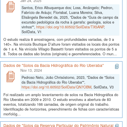
Jan 24, 2025
Santos, Erico Albuquerque dos; Loss, Arcângelo; Pedron,
Fabrício de Aráujo; Florisbal, Luana Moreira; Silva,
Elisângela Benedet da, 2025, "Dados de "Guia de campo da
excursão pedológica da rocha à garrafa: geologia, solos e
vinhos"",
https://doi.org/10.60502/SoilData/TX5ANP
,
SoilData, V1
O estudo realiza 8 amostragens, com profundidades variadas, de 0 a
140+. Na vinícola Boutique D’alture foram visitados os locais dos pontos
de 1 a 4. Na vinícola Villagio Bassetti foram visitados os pontos de 5 a
8. Todos os dados são brutos (originais) e georreferenciados. O mun...
Dados de "Solos da Bacia Hidrográfica do Rio Uberaba"
Nov 13, 2024
Pedroso Neto, João Chrisóstomo, 2023, "Dados de "Solos
da Bacia Hidrográfica do Rio Uberaba"",
https://doi.org/10.60502/SoilData/QN7OBM
, SoilData, V3
Foi realizado um amplo levantamento de solos na Bacia Hidrográfica do
Rio Uberaba em 2009 e 2010. O estudo envolveu a abertura de 83
eventos, totalizando 166 camadas, de origem original do trabalho.
Identificação de horizontes, preenchimento de fichas com características
morfológ...
Dados de "Solos da Reserva Particular do Patrimônio Natural