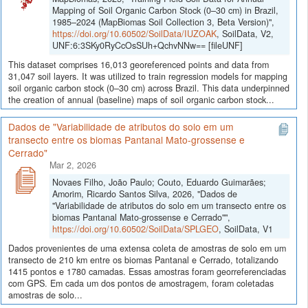
Mapping of Soil Organic Carbon Stock (0–30 cm) in Brazil,
1985–2024 (MapBiomas Soil Collection 3, Beta Version)",
https://doi.org/10.60502/SoilData/IUZOAK
, SoilData, V2,
UNF:6:3SKy0RyCcOsSUh+QchvNNw== [fileUNF]
This dataset comprises 16,013 georeferenced points and data from
31,047 soil layers. It was utilized to train regression models for mapping
soil organic carbon stock (0–30 cm) across Brazil. This data underpinned
the creation of annual (baseline) maps of soil organic carbon stock...
Dados de "Variabilidade de atributos do solo em um
transecto entre os biomas Pantanal Mato-grossense e
Cerrado"
Mar 2, 2026
Novaes Filho, João Paulo; Couto, Eduardo Guimarães;
Amorim, Ricardo Santos Silva, 2026, "Dados de
"Variabilidade de atributos do solo em um transecto entre os
biomas Pantanal Mato-grossense e Cerrado"",
https://doi.org/10.60502/SoilData/SPLGEO
, SoilData, V1
Dados provenientes de uma extensa coleta de amostras de solo em um
transecto de 210 km entre os biomas Pantanal e Cerrado, totalizando
1415 pontos e 1780 camadas. Essas amostras foram georreferenciadas
com GPS. Em cada um dos pontos de amostragem, foram coletadas
amostras de solo...