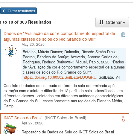
Filtrar resultados
1 to 10 of 303 Resultados
Ordenar
Dados de "Avaliação da cor e comportamento espectral de
algumas classes de solos do Rio Grande do Sul"
May 20, 2026
Botelho, Márcio Ramos; Dalmolin, Ricardo Simão Diniz;
Pedron, Fabrício de Araújo; Azevedo, Antonio Carlos de;
Rodrigues, Rodrigo Borkowski; Miguel, Pablo, 2023, "Dados
de "Avaliação da cor e comportamento espectral de algumas
classes de solos do Rio Grande do Sul"",
https://doi.org/10.60502/SoilData/LOOGRU
, SoilData, V4
Consiste de dados do conteúdo de ferro do solo determinado após
extração com oxalato e ditionito de 12 perfis do solo - classificados em
diferentes classes - coletados em diferentes unidades geomorfológicas
do Rio Grande do Sul, especificamente nas regiões do Planalto Médio,
Camp...
INCT Solos do Brasil
(INCT Solos do Brasil)
Apr 27, 2026
Repositório de Dados de Solo do INCT Solos do Brasil