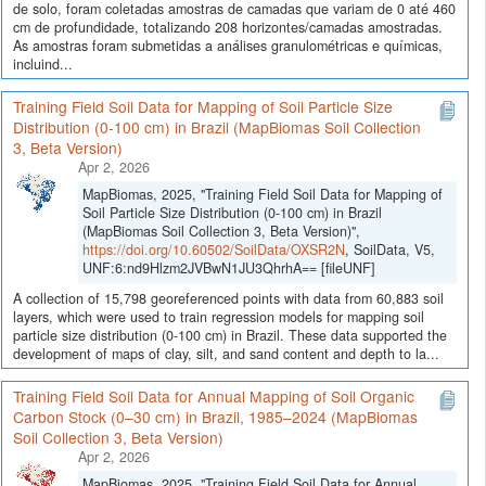
de solo, foram coletadas amostras de camadas que variam de 0 até 460
cm de profundidade, totalizando 208 horizontes/camadas amostradas.
As amostras foram submetidas a análises granulométricas e químicas,
incluind...
Training Field Soil Data for Mapping of Soil Particle Size
Distribution (0-100 cm) in Brazil (MapBiomas Soil Collection
3, Beta Version)
Apr 2, 2026
MapBiomas, 2025, "Training Field Soil Data for Mapping of
Soil Particle Size Distribution (0-100 cm) in Brazil
(MapBiomas Soil Collection 3, Beta Version)",
https://doi.org/10.60502/SoilData/OXSR2N
, SoilData, V5,
UNF:6:nd9Hlzm2JVBwN1JU3QhrhA== [fileUNF]
A collection of 15,798 georeferenced points with data from 60,883 soil
layers, which were used to train regression models for mapping soil
particle size distribution (0-100 cm) in Brazil. These data supported the
development of maps of clay, silt, and sand content and depth to la...
Training Field Soil Data for Annual Mapping of Soil Organic
Carbon Stock (0–30 cm) in Brazil, 1985–2024 (MapBiomas
Soil Collection 3, Beta Version)
Apr 2, 2026
MapBiomas, 2025, "Training Field Soil Data for Annual