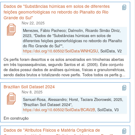
Dados de "Substâncias húmicas em solos de diferentes
feições geomorfológicas no rebordo do Planalto do Rio
Grande do Sul"
Nov 22, 2025
Menezes, Fábio Pacheco; Dalmolin, Ricardo Simão Diniz,
2023, "Dados de "Substâncias húmicas em solos de
diferentes feições geomorfológicas no rebordo do Planalto
do Rio Grande do Sul"",
https://doi.org/10.60502/SoilData/WNHQSU
, SoilData, V2
Os perfis foram descritos e os solos amostrados em trincheiras abertas
em três topossequências, segundo Santos et al. (2005). Este conjunto
de dados possui dados de análises químicas, físicas e granulométricas,
sendo dados brutos e totalizando nove perfis. Todos todos os perfis g...
Brazilian Soil Dataset 2024
Nov 8, 2025
Samuel-Rosa, Alessandro; Horst, Taciara Zborowski, 2025,
"Brazilian Soil Dataset 2024",
https://doi.org/10.60502/SoilData/BCAV2B
, SoilData, V3
Em construção
Dados de "Atributos Físicos e Matéria Orgânica de