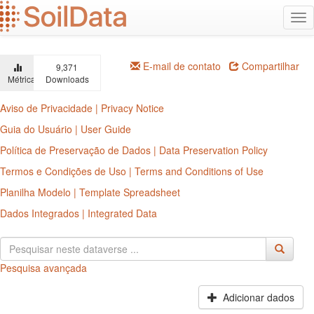
Ir
Alt
para
na
o
conteúdo
principal
E-mail de contato
Compartilhar
9,371
Métricas
Downloads
Aviso de Privacidade | Privacy Notice
Guia do Usuário | User Guide
Política de Preservação de Dados | Data Preservation Policy
Termos e Condições de Uso | Terms and Conditions of Use
Planilha Modelo | Template Spreadsheet
Dados Integrados | Integrated Data
Pesquisa avançada
Adicionar dados