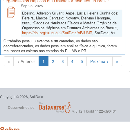
Organossolos Háplicos em Distintos Ambientes no Brasil"
Sep 25, 2025
Ebeling, Adierson Gilvani; Anjos, Lucia Helena Cunha dos;
Pereira, Marcos Gervasio; Novotny, Etelvino Henrique,
2025, "Dados de "Atributos Físicos e Matéria Orgânica de
Organossolos Háplicos em Distintos Ambientes no Brasil"",
https://doi.org/10.60502/SoilData/ABJUMR
, SoilData, V1
O trabalho possui 8 eventos e 38 camadas, os dados são
georreferenciados, os dados possuem análise física e quimica, foram
realizadas as coletas nos estados do RJ, MA e PR.
(Atual)
«
< Anterior
1
2
3
4
5
Próxima >
»
Copyright © 2026, SoilData
Desenvolvido por
v. 5.12.1 build 1122-cf90431
Sobre