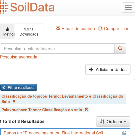
Ir
Alt
para
na
o
conteúdo
principal
E-mail de contato
Compartilhar
9,371
Métricas
Downloads
Pesquisa avançada
Adicionar dados
Filtrar resultados
Classificação de tópicos Termo:
Levantamento e Classificação do
Solo
Palavra-chave Termo:
Classificação do solo
1 to 3 of 3 Resultados
Ordenar
Dados de "Proceedings of the First International Soil