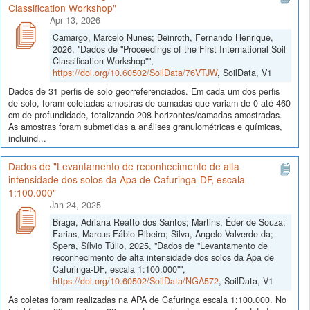
Classification Workshop"
Apr 13, 2026
Camargo, Marcelo Nunes; Beinroth, Fernando Henrique,
2026, "Dados de "Proceedings of the First International Soil
Classification Workshop"",
https://doi.org/10.60502/SoilData/76VTJW
, SoilData, V1
Dados de 31 perfis de solo georreferenciados. Em cada um dos perfis
de solo, foram coletadas amostras de camadas que variam de 0 até 460
cm de profundidade, totalizando 208 horizontes/camadas amostradas.
As amostras foram submetidas a análises granulométricas e químicas,
incluind...
Dados de "Levantamento de reconhecimento de alta
intensidade dos solos da Apa de Cafuringa-DF, escala
1:100.000"
Jan 24, 2025
Braga, Adriana Reatto dos Santos; Martins, Éder de Souza;
Farias, Marcus Fábio Ribeiro; Silva, Angelo Valverde da;
Spera, Sílvio Túlio, 2025, "Dados de "Levantamento de
reconhecimento de alta intensidade dos solos da Apa de
Cafuringa-DF, escala 1:100.000"",
https://doi.org/10.60502/SoilData/NGA572
, SoilData, V1
As coletas foram realizadas na APA de Cafuringa escala 1:100.000. No