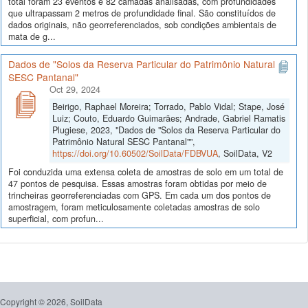
total foram 23 eventos e 82 camadas analisadas, com profundidades
que ultrapassam 2 metros de profundidade final. São constituídos de
dados originais, não georreferenciados, sob condições ambientais de
mata de g...
Dados de "Solos da Reserva Particular do Patrimônio Natural
SESC Pantanal"
Oct 29, 2024
Beirigo, Raphael Moreira; Torrado, Pablo Vidal; Stape, José
Luiz; Couto, Eduardo Guimarães; Andrade, Gabriel Ramatis
Plugiese, 2023, "Dados de "Solos da Reserva Particular do
Patrimônio Natural SESC Pantanal"",
https://doi.org/10.60502/SoilData/FDBVUA
, SoilData, V2
Foi conduzida uma extensa coleta de amostras de solo em um total de
47 pontos de pesquisa. Essas amostras foram obtidas por meio de
trincheiras georreferenciadas com GPS. Em cada um dos pontos de
amostragem, foram meticulosamente coletadas amostras de solo
superficial, com profun...
Copyright © 2026, SoilData