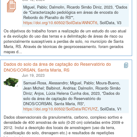
Miguel, Pablo; Dalmolin, Ricardo Simão Diniz, 2023, "Dados
de "Caracterização pedológica em áreas de encosta do
Rebordo do Planalto do RS"",
https://doi.org/10.60502/SoilData/ANNOT6
, SoilData, V3
Os objetivos do trabalho foram a realização de um estudo do uso atual
e da evolução do uso das terras e a delimitação de áreas de risco ou
potencialmente susceptíveis a perdas de solo, no município de Santa
Maria, RS. Através de técnicas de geoprocessamento. foram gerados
mapas d...
Dados do solo da área de captação do Reservatório do
DNOS/CORSAN, Santa Maria, RS
Jun 19, 2023
Samuel-Rosa, Alessandro; Miguel, Pablo; Moura-Bueno,
Jean Michel; Balbinot, Andrisa; Dalmolin, Ricardo Simão
Diniz; Anjos, Lúcia Helena Cunha dos, 2023, "Dados do
solo da área de captação do Reservatório do
DNOS/CORSAN, Santa Maria, RS",
https://doi.org/10.60502/SoilData/RCYUYZ
, SoilData, V1
Dados observacionais da granulometria, carbono, complexo sortivo e
densidade de 400 amostras de solo (0-20 cm) coletadas entre 2009 e
2012. Inclui a descrição dos locais de amostragem (uso da terra,
classificação do solo, drenagem etc.) e resultados de repetições