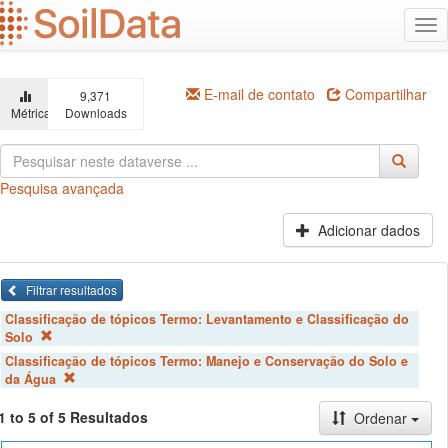
Ir
Alt
para
na
o
conteúdo
principal
E-mail de contato
Compartilhar
9,371
Métricas
Downloads
Pesquisa avançada
Adicionar dados
Filtrar resultados
Classificação de tópicos Termo:
Levantamento e Classificação do
Solo
Classificação de tópicos Termo:
Manejo e Conservação do Solo e
da Água
1 to 5 of 5 Resultados
Ordenar