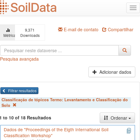
Ir
Alt
para
na
o
conteúdo
principal
E-mail de contato
Compartilhar
9,371
Métricas
Downloads
Pesquisa avançada
Adicionar dados
Filtrar resultados
Classificação de tópicos Termo:
Levantamento e Classificação do
Solo
1 to 10 of 18 Resultados
Ordenar
Dados de "Proceedings of the Eigth International Soil
Classification Workshop"