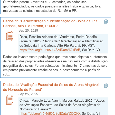
O trabalho possui 8 eventos e 38 camadas, os dados são
georreferenciados, os dados possuem análise física e quimica, foram
realizadas as coletas nos estados do RJ, MA e PR.
Dados de "Caracterização e Identificação de Solos da Ilha
Carioca, Alto Rio Paraná, PR/MS"
Sep 25, 2025
Rosa, Rosalba Adriane da; Vendrame, Pedro Rodolfo
Siqueira, 2025, "Dados de "Caracterização e Identificação
de Solos da Ilha Carioca, Alto Rio Paraná, PR/MS"",
https://doi.org/10.60502/SoilData/IO1FAB
, SoilData, V1
Dados de levantamento pedológico que teve como objetivo a inferência
da relação das propriedades observáveis na natureza com a distribuição
geográfica dos solos. Foram coletados inicialmente 17 amostras de solo
em pontos previamente estabelecidos, e posteriormente 6 perfis de
sol...
Dados de "Avaliação Espectral de Solos de Áreas Alagáveis
do Noroeste do Paraná"
Sep 25, 2025
Chicati, Marcelo Luiz; Nanni, Marcos Rafael, 2025, "Dados
de "Avaliação Espectral de Solos de Áreas Alagáveis do
Noroeste do Paraná"",
https://doi.org/10.60502/SoilData/ZI0QIO
, SoilData, V1