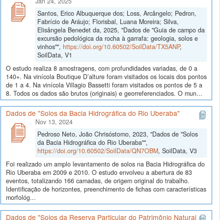
Jan 24, 2025
Santos, Erico Albuquerque dos; Loss, Arcângelo; Pedron,
Fabrício de Aráujo; Florisbal, Luana Moreira; Silva,
Elisângela Benedet da, 2025, "Dados de "Guia de campo da
excursão pedológica da rocha à garrafa: geologia, solos e
vinhos"",
https://doi.org/10.60502/SoilData/TX5ANP
,
SoilData, V1
O estudo realiza 8 amostragens, com profundidades variadas, de 0 a
140+. Na vinícola Boutique D’alture foram visitados os locais dos pontos
de 1 a 4. Na vinícola Villagio Bassetti foram visitados os pontos de 5 a
8. Todos os dados são brutos (originais) e georreferenciados. O mun...
Dados de "Solos da Bacia Hidrográfica do Rio Uberaba"
Nov 13, 2024
Pedroso Neto, João Chrisóstomo, 2023, "Dados de "Solos
da Bacia Hidrográfica do Rio Uberaba"",
https://doi.org/10.60502/SoilData/QN7OBM
, SoilData, V3
Foi realizado um amplo levantamento de solos na Bacia Hidrográfica do
Rio Uberaba em 2009 e 2010. O estudo envolveu a abertura de 83
eventos, totalizando 166 camadas, de origem original do trabalho.
Identificação de horizontes, preenchimento de fichas com características
morfológ...
Dados de "Solos da Reserva Particular do Patrimônio Natural