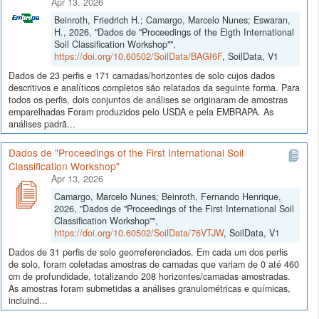
Apr 13, 2026
Beinroth, Friedrich H.; Camargo, Marcelo Nunes; Eswaran,
H., 2026, "Dados de "Proceedings of the Eigth International
Soil Classification Workshop"",
https://doi.org/10.60502/SoilData/BAGI6F
, SoilData, V1
Dados de 23 perfis e 171 camadas/horizontes de solo cujos dados
descritivos e analíticos completos são relatados da seguinte forma. Para
todos os perfis, dois conjuntos de análises se originaram de amostras
emparelhadas Foram produzidos pelo USDA e pela EMBRAPA. As
análises padrã...
Dados de "Proceedings of the First International Soil
Classification Workshop"
Apr 13, 2026
Camargo, Marcelo Nunes; Beinroth, Fernando Henrique,
2026, "Dados de "Proceedings of the First International Soil
Classification Workshop"",
https://doi.org/10.60502/SoilData/76VTJW
, SoilData, V1
Dados de 31 perfis de solo georreferenciados. Em cada um dos perfis
de solo, foram coletadas amostras de camadas que variam de 0 até 460
cm de profundidade, totalizando 208 horizontes/camadas amostradas.
As amostras foram submetidas a análises granulométricas e químicas,
incluind...