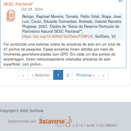
SESC Pantanal"
Oct 29, 2024
Beirigo, Raphael Moreira; Torrado, Pablo Vidal; Stape, José
Luiz; Couto, Eduardo Guimarães; Andrade, Gabriel Ramatis
Plugiese, 2023, "Dados de "Solos da Reserva Particular do
Patrimônio Natural SESC Pantanal"",
https://doi.org/10.60502/SoilData/FDBVUA
, SoilData, V2
Foi conduzida uma extensa coleta de amostras de solo em um total de
47 pontos de pesquisa. Essas amostras foram obtidas por meio de
trincheiras georreferenciadas com GPS. Em cada um dos pontos de
amostragem, foram meticulosamente coletadas amostras de solo
superficial, com profun...
(Atual)
«
< Anterior
1
2
Próxima >
»
Copyright © 2026, SoilData
Desenvolvido por
v. 5.12.1 build 1122-cf90431