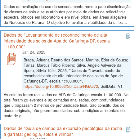
Dados de avaliação do uso do sensoriamento remoto para discriminação
de classes de solo e seus atributos por meio de dados de reflectância
espectral obtidos em laboratório e em nível orbital em áreas alagáveis
do Noroeste do Paraná. O objetivo foi avaliar a viabilidade da utiliza...
Dados de "Levantamento de reconhecimento de alta
intensidade dos solos da Apa de Cafuringa-DF, escala
1:100.000"
Jan 24, 2025
Braga, Adriana Reatto dos Santos; Martins, Éder de Souza;
Farias, Marcus Fábio Ribeiro; Silva, Angelo Valverde da;
Spera, Sílvio Túlio, 2025, "Dados de "Levantamento de
reconhecimento de alta intensidade dos solos da Apa de
Cafuringa-DF, escala 1:100.000"",
https://doi.org/10.60502/SoilData/NGA572
, SoilData, V1
As coletas foram realizadas na APA de Cafuringa escala 1:100.000. No
total foram 23 eventos e 82 camadas analisadas, com profundidades
que ultrapassam 2 metros de profundidade final. São constituídos de
dados originais, não georreferenciados, sob condições ambientais de
mata de g...
Dados de "Guia de campo da excursão pedológica da rocha
à garrafa: geologia, solos e vinhos"