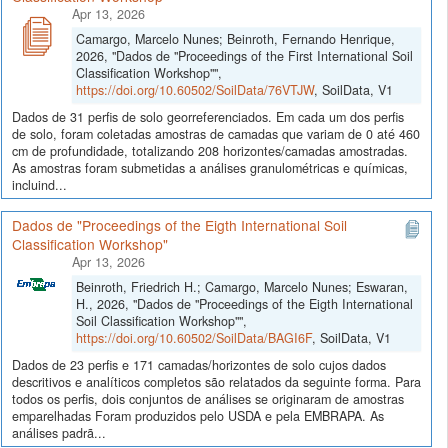
Apr 13, 2026
Camargo, Marcelo Nunes; Beinroth, Fernando Henrique,
2026, "Dados de "Proceedings of the First International Soil
Classification Workshop"",
https://doi.org/10.60502/SoilData/76VTJW
, SoilData, V1
Dados de 31 perfis de solo georreferenciados. Em cada um dos perfis
de solo, foram coletadas amostras de camadas que variam de 0 até 460
cm de profundidade, totalizando 208 horizontes/camadas amostradas.
As amostras foram submetidas a análises granulométricas e químicas,
incluind...
Dados de "Proceedings of the Eigth International Soil
Classification Workshop"
Apr 13, 2026
Beinroth, Friedrich H.; Camargo, Marcelo Nunes; Eswaran,
H., 2026, "Dados de "Proceedings of the Eigth International
Soil Classification Workshop"",
https://doi.org/10.60502/SoilData/BAGI6F
, SoilData, V1
Dados de 23 perfis e 171 camadas/horizontes de solo cujos dados
descritivos e analíticos completos são relatados da seguinte forma. Para
todos os perfis, dois conjuntos de análises se originaram de amostras
emparelhadas Foram produzidos pelo USDA e pela EMBRAPA. As
análises padrã...