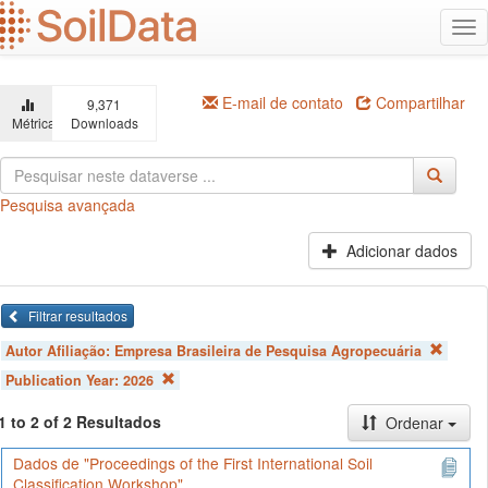
Ir
Alt
para
na
o
conteúdo
principal
E-mail de contato
Compartilhar
9,371
Métricas
Downloads
Pesquisa avançada
Adicionar dados
Filtrar resultados
Autor Afiliação:
Empresa Brasileira de Pesquisa Agropecuária
Publication Year:
2026
1 to 2 of 2 Resultados
Ordenar
Dados de "Proceedings of the First International Soil
Classification Workshop"