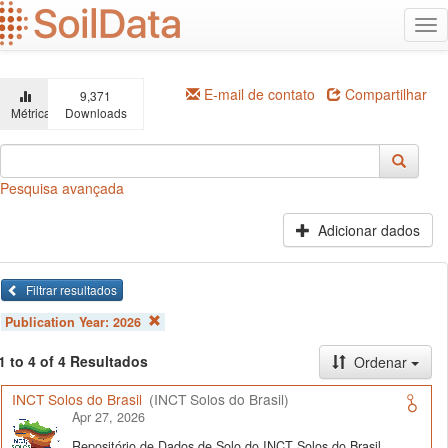
Ir
Alt
para
na
o
conteúdo
principal
E-mail de contato
Compartilhar
9,371
Métricas
Downloads
Pesquisa avançada
Adicionar dados
Filtrar resultados
Publication Year:
2026
1 to 4 of 4 Resultados
Ordenar
INCT Solos do Brasil
(INCT Solos do Brasil)
Apr 27, 2026
Repositório de Dados de Solo do INCT Solos do Brasil