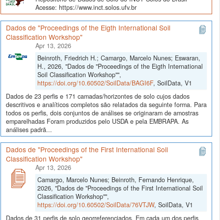
Acesse: https://www.inct.solos.ufv.br
Dados de "Proceedings of the Eigth International Soil
Classification Workshop"
Apr 13, 2026
Beinroth, Friedrich H.; Camargo, Marcelo Nunes; Eswaran,
H., 2026, "Dados de "Proceedings of the Eigth International
Soil Classification Workshop"",
https://doi.org/10.60502/SoilData/BAGI6F
, SoilData, V1
Dados de 23 perfis e 171 camadas/horizontes de solo cujos dados
descritivos e analíticos completos são relatados da seguinte forma. Para
todos os perfis, dois conjuntos de análises se originaram de amostras
emparelhadas Foram produzidos pelo USDA e pela EMBRAPA. As
análises padrã...
Dados de "Proceedings of the First International Soil
Classification Workshop"
Apr 13, 2026
Camargo, Marcelo Nunes; Beinroth, Fernando Henrique,
2026, "Dados de "Proceedings of the First International Soil
Classification Workshop"",
https://doi.org/10.60502/SoilData/76VTJW
, SoilData, V1
Dados de 31 perfis de solo georreferenciados. Em cada um dos perfis