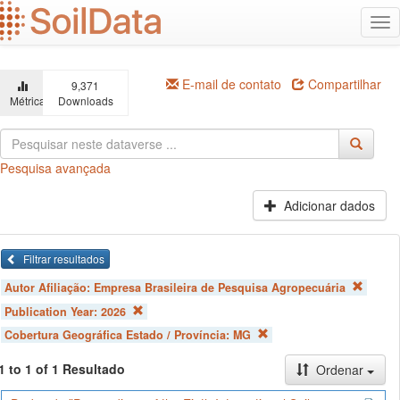
Ir
Alt
para
na
o
conteúdo
principal
E-mail de contato
Compartilhar
9,371
Métricas
Downloads
Pesquisa avançada
Adicionar dados
Filtrar resultados
Autor Afiliação:
Empresa Brasileira de Pesquisa Agropecuária
Publication Year:
2026
Cobertura Geográfica Estado / Província:
MG
1 to 1 of 1 Resultado
Ordenar