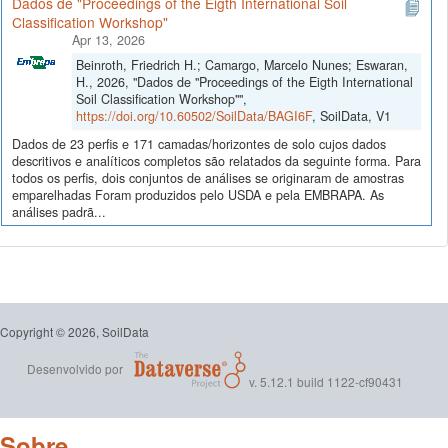
Dados de "Proceedings of the Eigth International Soil
Classification Workshop"
Apr 13, 2026
Beinroth, Friedrich H.; Camargo, Marcelo Nunes; Eswaran,
H., 2026, "Dados de "Proceedings of the Eigth International
Soil Classification Workshop"",
https://doi.org/10.60502/SoilData/BAGI6F
, SoilData, V1
Dados de 23 perfis e 171 camadas/horizontes de solo cujos dados
descritivos e analíticos completos são relatados da seguinte forma. Para
todos os perfis, dois conjuntos de análises se originaram de amostras
emparelhadas Foram produzidos pelo USDA e pela EMBRAPA. As
análises padrã...
Copyright © 2026, SoilData
Desenvolvido por
v. 5.12.1 build 1122-cf90431
Sobre