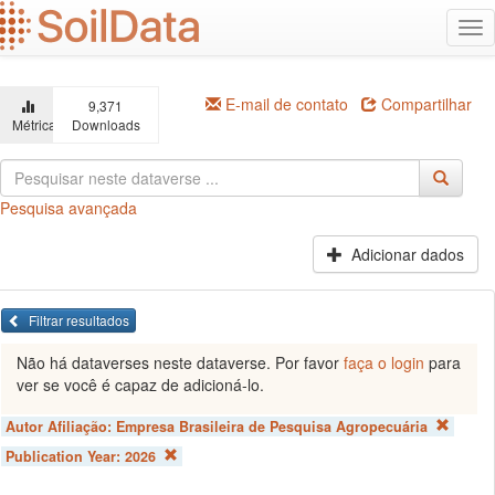
Ir
Alt
para
na
o
conteúdo
principal
E-mail de contato
Compartilhar
9,371
Métricas
Downloads
Pesquisa avançada
Adicionar dados
Filtrar resultados
Não há dataverses neste dataverse. Por favor
faça o login
para
ver se você é capaz de adicioná-lo.
Autor Afiliação:
Empresa Brasileira de Pesquisa Agropecuária
Publication Year:
2026