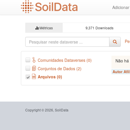
Ir
Adiciona
para
o
conteúdo
principal
Métricas
9,371 Downloads
Pe
Comunidades Dataverses (0)
Não há 
Conjuntos de Dados (2)
Autor Afi
Arquivos (0)
Copyright © 2026, SoilData