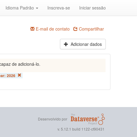
Idioma Padrão
Inscreva-se
Iniciar sessão
E-mail de contato
Compartilhar
Adicionar dados
capaz de adicioná-lo.
ear:
2026
Desenvolvido por
v. 5.12.1 build 1122-cf90431