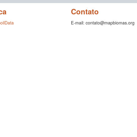
ca
Contato
SoilData
E-mail: contato@mapbiomas.org