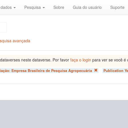
r dados
Pesquisa
Sobre
Guia do usuário
Suporte
squisa avançada
dataverses neste dataverse. Por favor
faça o login
para ver se você é 
liação:
Empresa Brasileira de Pesquisa Agropecuária
Publication Y