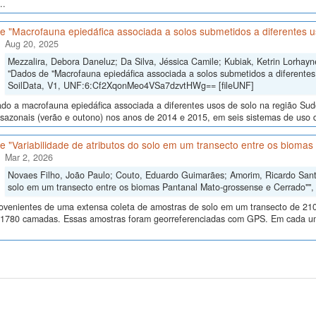
..
e "Macrofauna epiedáfica associada a solos submetidos a diferentes u
Aug 20, 2025
Mezzalira, Debora Daneluz; Da Silva, Jéssica Camile; Kubiak, Ketrin Lorhayne
"Dados de "Macrofauna epiedáfica associada a solos submetidos a diferentes
SoilData, V1, UNF:6:Cf2XqonMeo4VSa7dzvtHWg== [fileUNF]
ado a macrofauna epiedáfica associada a diferentes usos de solo na região Su
sazonais (verão e outono) nos anos de 2014 e 2015, em seis sistemas de uso do 
 "Variabilidade de atributos do solo em um transecto entre os bioma
Mar 2, 2026
Novaes Filho, João Paulo; Couto, Eduardo Guimarães; Amorim, Ricardo Santos
solo em um transecto entre os biomas Pantanal Mato-grossense e Cerrado""
ovenientes de uma extensa coleta de amostras de solo em um transecto de 210
 1780 camadas. Essas amostras foram georreferenciadas com GPS. Em cada um