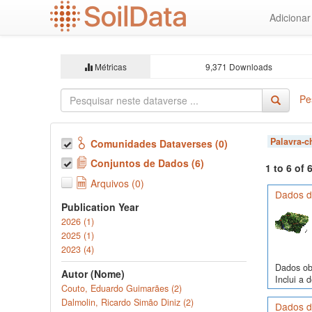
Ir
Adiciona
para
o
conteúdo
principal
Métricas
9,371 Downloads
Pe
Palavra-
Comunidades Dataverses (0)
Conjuntos de Dados (6)
1 to 6 of
Arquivos (0)
Dados d
Publication Year
2026 (1)
2025 (1)
2023 (4)
Dados obs
Autor (Nome)
Inclui a 
Couto, Eduardo Guimarães (2)
Dalmolin, Ricardo Simão Diniz (2)
Dados d