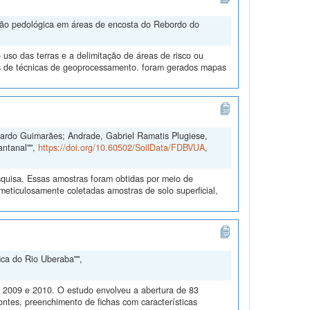
ação pedológica em áreas de encosta do Rebordo do
uso das terras e a delimitação de áreas de risco ou
és de técnicas de geoprocessamento. foram gerados mapas
duardo Guimarães; Andrade, Gabriel Ramatis Plugiese,
antanal"",
https://doi.org/10.60502/SoilData/FDBVUA
,
quisa. Essas amostras foram obtidas por meio de
ticulosamente coletadas amostras de solo superficial,
ica do Rio Uberaba"",
m 2009 e 2010. O estudo envolveu a abertura de 83
ontes, preenchimento de fichas com características