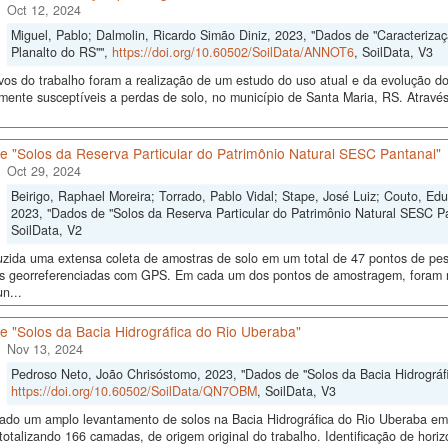
Oct 12, 2024
Miguel, Pablo; Dalmolin, Ricardo Simão Diniz, 2023, "Dados de "Caracteriz
Planalto do RS"",
https://doi.org/10.60502/SoilData/ANNOT6
, SoilData, V3
vos do trabalho foram a realização de um estudo do uso atual e da evolução do 
lmente susceptíveis a perdas de solo, no município de Santa Maria, RS. Atrav
e "Solos da Reserva Particular do Patrimônio Natural SESC Pantanal"
Oct 29, 2024
Beirigo, Raphael Moreira; Torrado, Pablo Vidal; Stape, José Luiz; Couto, E
2023, "Dados de "Solos da Reserva Particular do Patrimônio Natural SESC P
SoilData, V2
uzida uma extensa coleta de amostras de solo em um total de 47 pontos de pes
ras georreferenciadas com GPS. Em cada um dos pontos de amostragem, foram me
n...
e "Solos da Bacia Hidrográfica do Rio Uberaba"
Nov 13, 2024
Pedroso Neto, João Chrisóstomo, 2023, "Dados de "Solos da Bacia Hidrográf
https://doi.org/10.60502/SoilData/QN7OBM
, SoilData, V3
izado um amplo levantamento de solos na Bacia Hidrográfica do Rio Uberaba e
totalizando 166 camadas, de origem original do trabalho. Identificação de horiz