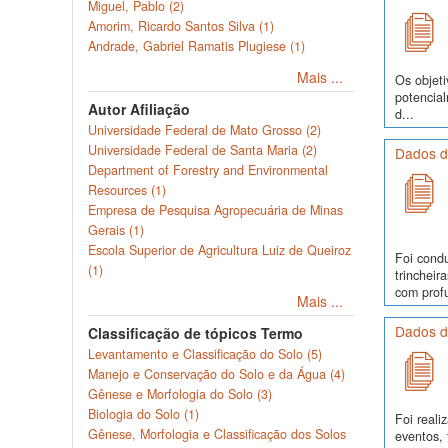
Miguel, Pablo (2)
Amorim, Ricardo Santos Silva (1)
Andrade, Gabriel Ramatis Plugiese (1)
Mais ...
Os objeti
potencia
Autor Afiliação
d...
Universidade Federal de Mato Grosso (2)
Universidade Federal de Santa Maria (2)
Dados d
Department of Forestry and Environmental
Resources (1)
Empresa de Pesquisa Agropecuária de Minas
Gerais (1)
Escola Superior de Agricultura Luiz de Queiroz
Foi cond
(1)
trinchei
com profu
Mais ...
Dados d
Classificação de tópicos Termo
Levantamento e Classificação do Solo (5)
Manejo e Conservação do Solo e da Água (4)
Gênese e Morfologia do Solo (3)
Biologia do Solo (1)
Foi real
Gênese, Morfologia e Classificação dos Solos
eventos, 