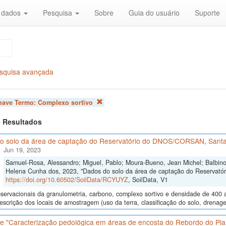
r dados
Pesquisa
Sobre
Guia do usuário
Suporte
squisa avançada
chave Termo:
Complexo sortivo
 6 Resultados
o solo da área de captação do Reservatório do DNOS/CORSAN, Santa
Jun 19, 2023
Samuel-Rosa, Alessandro; Miguel, Pablo; Moura-Bueno, Jean Michel; Balbinot
Helena Cunha dos, 2023, "Dados do solo da área de captação do Reservat
https://doi.org/10.60502/SoilData/RCYUYZ
, SoilData, V1
ervacionais da granulometria, carbono, complexo sortivo e densidade de 400 
descrição dos locais de amostragem (uso da terra, classificação do solo, drenage
e "Caracterização pedológica em áreas de encosta do Rebordo do Pla