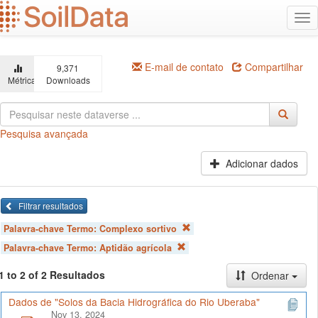
Ir
Alt
para
na
o
conteúdo
principal
E-mail de contato
Compartilhar
9,371
Métricas
Downloads
Pesquisa avançada
Adicionar dados
Filtrar resultados
Palavra-chave Termo:
Complexo sortivo
Palavra-chave Termo:
Aptidão agrícola
1 to 2 of 2 Resultados
Ordenar
Dados de "Solos da Bacia Hidrográfica do Rio Uberaba"
Nov 13, 2024