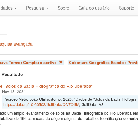
r dados
Pesquisa
Sobre
Guia do usuário
Suporte
squisa avançada
chave Termo:
Complexo sortivo
Cobertura Geográfica Estado / Proví
 1 Resultado
e "Solos da Bacia Hidrográfica do Rio Uberaba"
Nov 13, 2024
Pedroso Neto, João Chrisóstomo, 2023, "Dados de "Solos da Bacia Hidrográf
https://doi.org/10.60502/SoilData/QN7OBM
, SoilData, V3
izado um amplo levantamento de solos na Bacia Hidrográfica do Rio Uberaba e
totalizando 166 camadas, de origem original do trabalho. Identificação de horiz
..