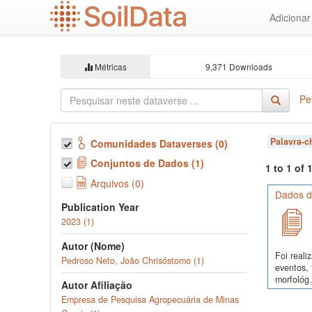
Ir
Adiciona
para
o
conteúdo
principal
Métricas
9,371 Downloads
Pe
Palavra-
Comunidades Dataverses (0)
Conjuntos de Dados (1)
1 to 1 of
Arquivos (0)
Dados d
Publication Year
2023 (1)
Autor (Nome)
Foi real
Pedroso Neto, João Chrisóstomo (1)
eventos, 
morfológ.
Autor Afiliação
Empresa de Pesquisa Agropecuária de Minas