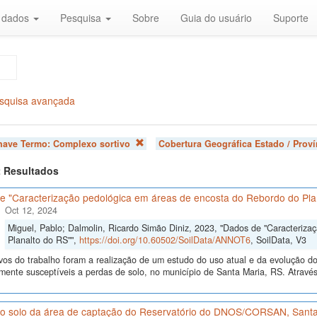
r dados
Pesquisa
Sobre
Guia do usuário
Suporte
squisa avançada
chave Termo:
Complexo sortivo
Cobertura Geográfica Estado / Proví
 2 Resultados
e "Caracterização pedológica em áreas de encosta do Rebordo do Pla
Oct 12, 2024
Miguel, Pablo; Dalmolin, Ricardo Simão Diniz, 2023, "Dados de "Caracteriz
Planalto do RS"",
https://doi.org/10.60502/SoilData/ANNOT6
, SoilData, V3
vos do trabalho foram a realização de um estudo do uso atual e da evolução do 
lmente susceptíveis a perdas de solo, no município de Santa Maria, RS. Atrav
o solo da área de captação do Reservatório do DNOS/CORSAN, Santa