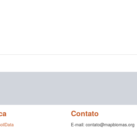
ca
Contato
SoilData
E-mail: contato@mapbiomas.org