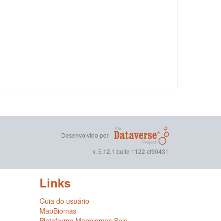
Desenvolvido por
v. 5.12.1 build 1122-cf90431
Links
Guia do usuário
MapBiomas
Plataforma Mapbiomas Solo