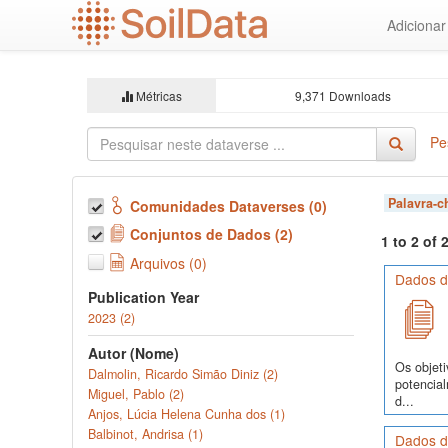
Ir
Adiciona
para
o
conteúdo
principal
Métricas
9,371 Downloads
Pe
Palavra-
Comunidades Dataverses (0)
Conjuntos de Dados (2)
1 to 2 of
Arquivos (0)
Dados d
Publication Year
2023 (2)
Autor (Nome)
Os objeti
Dalmolin, Ricardo Simão Diniz (2)
potencia
Miguel, Pablo (2)
d...
Anjos, Lúcia Helena Cunha dos (1)
Balbinot, Andrisa (1)
Dados d