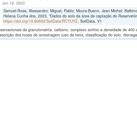
Jun 19, 2023
Samuel-Rosa, Alessandro; Miguel, Pablo; Moura-Bueno, Jean Michel; Balbinot
Helena Cunha dos, 2023, "Dados do solo da área de captação do Reservat
https://doi.org/10.60502/SoilData/RCYUYZ
, SoilData, V1
ervacionais da granulometria, carbono, complexo sortivo e densidade de 400 
descrição dos locais de amostragem (uso da terra, classificação do solo, drenage