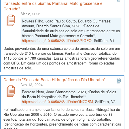
transecto entre os biomas Pantanal Mato-grossense e
Cerrado"
Mar 2, 2026
Novaes Filho, João Paulo; Couto, Eduardo Guimarães;
Amorim, Ricardo Santos Silva, 2026, "Dados de
"Variabilidade de atributos do solo em um transecto entre os
biomas Pantanal Mato-grossense e Cerrado"",
https://doi.org/10.60502/SoilData/SPLGEO
, SoilData, V1
Dados provenientes de uma extensa coleta de amostras de solo em um
transecto de 210 km entre os biomas Pantanal e Cerrado, totalizando
1415 pontos e 1780 camadas. Essas amostras foram georreferenciadas
com GPS. Em cada um dos pontos de amostragem, foram coletadas
amostras de solo...
Dados de "Solos da Bacia Hidrográfica do Rio Uberaba"
Nov 13, 2024
Pedroso Neto, João Chrisóstomo, 2023, "Dados de "Solos
da Bacia Hidrográfica do Rio Uberaba"",
https://doi.org/10.60502/SoilData/QN7OBM
, SoilData, V3
Foi realizado um amplo levantamento de solos na Bacia Hidrográfica do
Rio Uberaba em 2009 e 2010. O estudo envolveu a abertura de 83
eventos, totalizando 166 camadas, de origem original do trabalho.
Identificação de horizontes, preenchimento de fichas com características