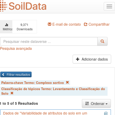
Ir
Alt
para
na
o
conteúdo
principal
E-mail de contato
Compartilhar
9,371
Métricas
Downloads
Pesquisa avançada
Adicionar dados
Filtrar resultados
Palavra-chave Termo:
Complexo sortivo
Classificação de tópicos Termo:
Levantamento e Classificação do
Solo
1 to 5 of 5 Resultados
Ordenar
Dados de "Variabilidade de atributos do solo em um