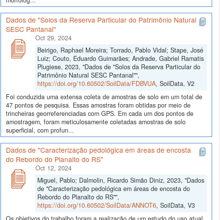
morfológ...
Dados de "Solos da Reserva Particular do Patrimônio Natural
SESC Pantanal"
Oct 29, 2024
Beirigo, Raphael Moreira; Torrado, Pablo Vidal; Stape, José
Luiz; Couto, Eduardo Guimarães; Andrade, Gabriel Ramatis
Plugiese, 2023, "Dados de "Solos da Reserva Particular do
Patrimônio Natural SESC Pantanal"",
https://doi.org/10.60502/SoilData/FDBVUA
, SoilData, V2
Foi conduzida uma extensa coleta de amostras de solo em um total de
47 pontos de pesquisa. Essas amostras foram obtidas por meio de
trincheiras georreferenciadas com GPS. Em cada um dos pontos de
amostragem, foram meticulosamente coletadas amostras de solo
superficial, com profun...
Dados de "Caracterização pedológica em áreas de encosta
do Rebordo do Planalto do RS"
Oct 12, 2024
Miguel, Pablo; Dalmolin, Ricardo Simão Diniz, 2023, "Dados
de "Caracterização pedológica em áreas de encosta do
Rebordo do Planalto do RS"",
https://doi.org/10.60502/SoilData/ANNOT6
, SoilData, V3
Os objetivos do trabalho foram a realização de um estudo do uso atual