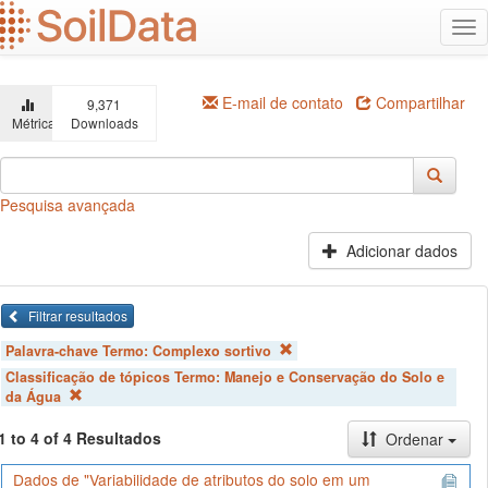
Ir
Alt
para
na
o
conteúdo
principal
E-mail de contato
Compartilhar
9,371
Métricas
Downloads
Pesquisa avançada
Adicionar dados
Filtrar resultados
Palavra-chave Termo:
Complexo sortivo
Classificação de tópicos Termo:
Manejo e Conservação do Solo e
da Água
1 to 4 of 4 Resultados
Ordenar
Dados de "Variabilidade de atributos do solo em um