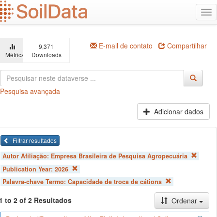
Ir
Alt
para
na
o
conteúdo
principal
E-mail de contato
Compartilhar
9,371
Métricas
Downloads
Pesquisa avançada
Adicionar dados
Filtrar resultados
Autor Afiliação:
Empresa Brasileira de Pesquisa Agropecuária
Publication Year:
2026
Palavra-chave Termo:
Capacidade de troca de cátions
1 to 2 of 2 Resultados
Ordenar