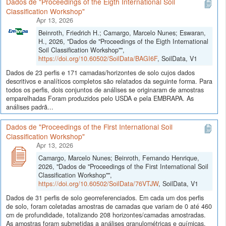
Dados de "Proceedings of the Eigth International Soil
Classification Workshop"
Apr 13, 2026
Beinroth, Friedrich H.; Camargo, Marcelo Nunes; Eswaran,
H., 2026, "Dados de "Proceedings of the Eigth International
Soil Classification Workshop"",
https://doi.org/10.60502/SoilData/BAGI6F
, SoilData, V1
Dados de 23 perfis e 171 camadas/horizontes de solo cujos dados
descritivos e analíticos completos são relatados da seguinte forma. Para
todos os perfis, dois conjuntos de análises se originaram de amostras
emparelhadas Foram produzidos pelo USDA e pela EMBRAPA. As
análises padrã...
Dados de "Proceedings of the First International Soil
Classification Workshop"
Apr 13, 2026
Camargo, Marcelo Nunes; Beinroth, Fernando Henrique,
2026, "Dados de "Proceedings of the First International Soil
Classification Workshop"",
https://doi.org/10.60502/SoilData/76VTJW
, SoilData, V1
Dados de 31 perfis de solo georreferenciados. Em cada um dos perfis
de solo, foram coletadas amostras de camadas que variam de 0 até 460
cm de profundidade, totalizando 208 horizontes/camadas amostradas.
As amostras foram submetidas a análises granulométricas e químicas,