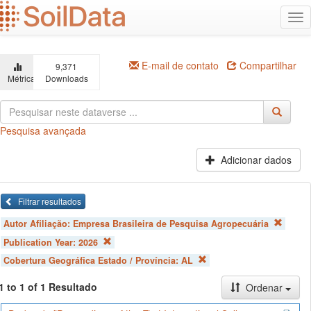
Ir
Alt
para
na
o
conteúdo
principal
E-mail de contato
Compartilhar
9,371
Métricas
Downloads
Pesquisa avançada
Adicionar dados
Filtrar resultados
Autor Afiliação:
Empresa Brasileira de Pesquisa Agropecuária
Publication Year:
2026
Cobertura Geográfica Estado / Província:
AL
1 to 1 of 1 Resultado
Ordenar