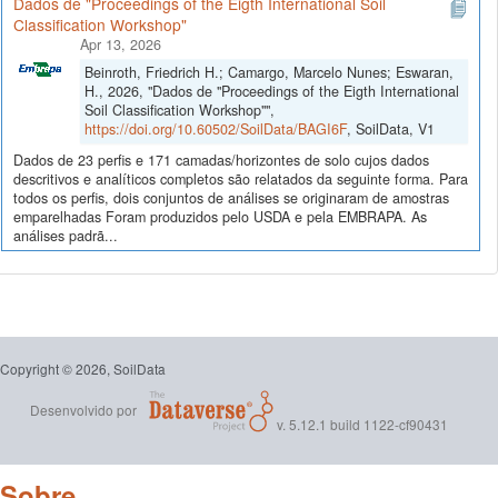
Dados de "Proceedings of the Eigth International Soil
Classification Workshop"
Apr 13, 2026
Beinroth, Friedrich H.; Camargo, Marcelo Nunes; Eswaran,
H., 2026, "Dados de "Proceedings of the Eigth International
Soil Classification Workshop"",
https://doi.org/10.60502/SoilData/BAGI6F
, SoilData, V1
Dados de 23 perfis e 171 camadas/horizontes de solo cujos dados
descritivos e analíticos completos são relatados da seguinte forma. Para
todos os perfis, dois conjuntos de análises se originaram de amostras
emparelhadas Foram produzidos pelo USDA e pela EMBRAPA. As
análises padrã...
Copyright © 2026, SoilData
Desenvolvido por
v. 5.12.1 build 1122-cf90431
Sobre