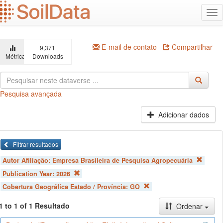
Ir
Alt
para
na
o
conteúdo
principal
E-mail de contato
Compartilhar
9,371
Métricas
Downloads
Pesquisa avançada
Adicionar dados
Filtrar resultados
Autor Afiliação:
Empresa Brasileira de Pesquisa Agropecuária
Publication Year:
2026
Cobertura Geográfica Estado / Província:
GO
1 to 1 of 1 Resultado
Ordenar