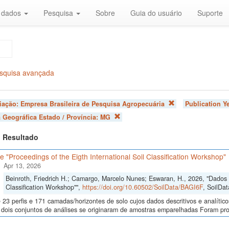
r dados
Pesquisa
Sobre
Guia do usuário
Suporte
squisa avançada
liação:
Empresa Brasileira de Pesquisa Agropecuária
Publication Y
 Geográfica Estado / Província:
MG
 1 Resultado
 "Proceedings of the Eigth International Soil Classification Workshop"
Apr 13, 2026
Beinroth, Friedrich H.; Camargo, Marcelo Nunes; Eswaran, H., 2026, "Dados d
Classification Workshop"",
https://doi.org/10.60502/SoilData/BAGI6F
, SoilDat
23 perfis e 171 camadas/horizontes de solo cujos dados descritivos e analític
s, dois conjuntos de análises se originaram de amostras emparelhadas Foram p