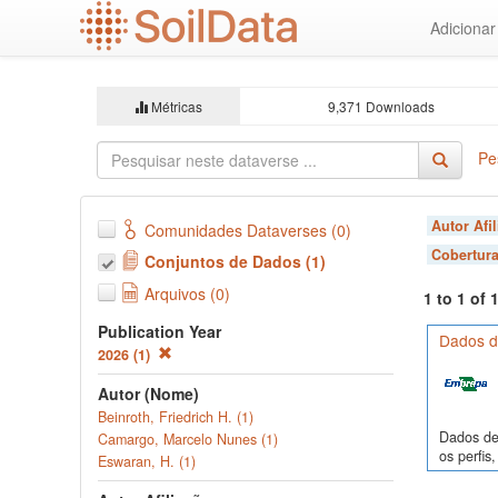
Ir
Adiciona
para
o
conteúdo
principal
Métricas
9,371 Downloads
Pe
Autor Afi
Comunidades Dataverses (0)
Cobertura
Conjuntos de Dados (1)
Arquivos (0)
1 to 1 of
Publication Year
Dados de
2026 (1)
Autor (Nome)
Beinroth, Friedrich H. (1)
Dados de 
Camargo, Marcelo Nunes (1)
os perfi
Eswaran, H. (1)